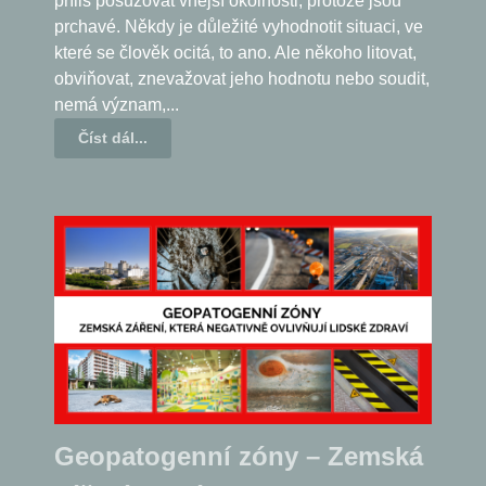
příliš posuzovat vnější okolnosti, protože jsou
prchavé. Někdy je důležité vyhodnotit situaci, ve
které se člověk ocitá, to ano. Ale někoho litovat,
obviňovat, znevažovat jeho hodnotu nebo soudit,
nemá význam,...
Číst dál...
Geopatogenní zóny – Zemská