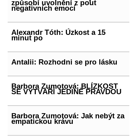
způsobí uvolnění z pout
negativních emocí
Alexandr Tóth: Úzkost a 15
minut po
Antalii: Rozhodni se pro lásku
Barbora Zumotová: BLÍZKOST
SE VYTVÁŘÍ JEDINĚ PRAVDOU
Barbora Zumotová: Jak nebýt za
empatickou krávu