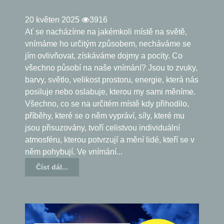
20 květen 2025
3916
Ať se nacházíme na jakémkoli místě na světě,
vnímáme ho určitým způsobem, necháváme se
jím ovlivňovat, získáváme dojmy a pocity. Co
všechno působí na naše vnímání? Jsou to zvuky,
barvy, světlo, velikost prostoru, energie, která nás
posiluje nebo oslabuje, kterou my sami měníme.
Všechno, co se na určitém místě kdy přihodilo,
příběhy, které se o něm vypráví, síly, které mu
jsou přisuzovány, tvoří celistvou individuální
atmosféru, kterou potvrzují a mění lidé, kteří se v
něm pohybují. Ve vnímání...
Číst dál...