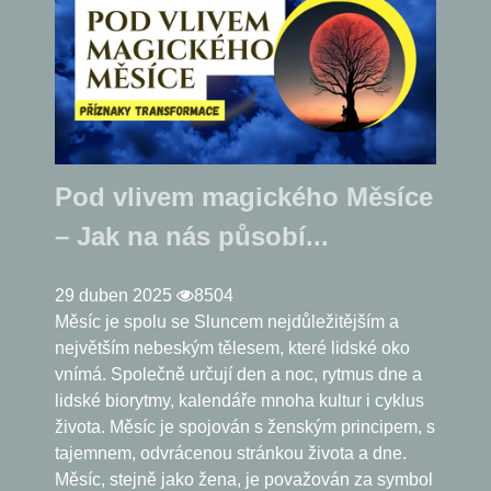
Pod vlivem magického Měsíce
– Jak na nás působí...
29 duben 2025
8504
Měsíc je spolu se Sluncem nejdůležitějším a
největším nebeským tělesem, které lidské oko
vnímá. Společně určují den a noc, rytmus dne a
lidské biorytmy, kalendáře mnoha kultur i cyklus
života. Měsíc je spojován s ženským principem, s
tajemnem, odvrácenou stránkou života a dne.
Měsíc, stejně jako žena, je považován za symbol