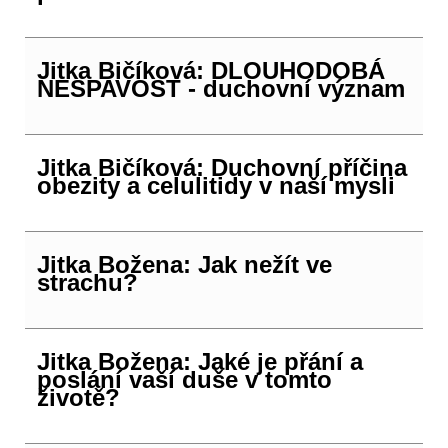
Jitka Bičíková: DLOUHODOBÁ
NESPAVOST - duchovní význam
Jitka Bičíková: Duchovní příčina
obezity a celulitidy v naší mysli
Jitka Božena: Jak nežít ve
strachu?
Jitka Božena: Jaké je přání a
poslání vaší duše v tomto
životě?