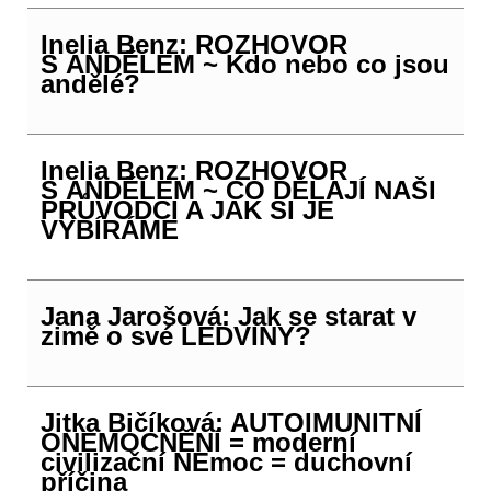
Inelia Benz: ROZHOVOR
S ANDĚLEM ~ Kdo nebo co jsou
andělé?
Inelia Benz: ROZHOVOR
S ANDĚLEM ~ CO DĚLAJÍ NAŠI
PRŮVODCI A JAK SI JE
VYBÍRÁME
Jana Jarošová: Jak se starat v
zimě o své LEDVINY?
Jitka Bičíková: AUTOIMUNITNÍ
ONEMOCNĚNÍ = moderní
civilizační NEmoc = duchovní
příčina