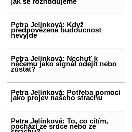
jak se rozhodujeme
Petra Jelínková: Když
předpovězená budoucnost
nevyjde
Petra Jelínková: Nechuť k
něčemu jako signál odejít nebo
zůstat?
Petra Jelínková: Potřeba pomoci
jako projev našeho strachu
Petra Jelínková: To, co cítím,
pochází ze srdce nebo ze
strachu?