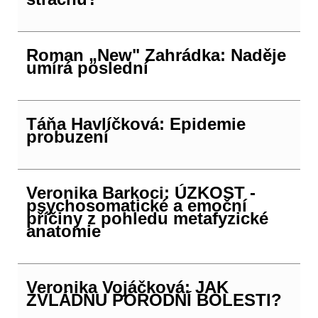
Roman „New" Zahrádka: Naděje
umírá poslední
Táňa Havlíčková: Epidemie
probuzení
Veronika Barkoci: ÚZKOST -
psychosomatické a emoční
příčiny z pohledu metafyzické
anatomie
Veronika Vojáčková: JAK
ZVLÁDNU PORODNÍ BOLESTI?