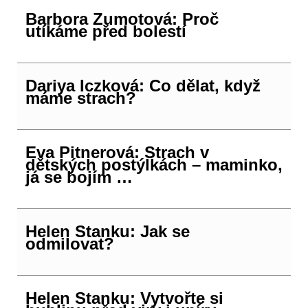
Barbora Zumotová: Proč
utíkáme před bolestí
Dariya Iczková: Co dělat, když
máme strach?
Eva Pitnerová: Strach v
dětských postýlkách – maminko,
já se bojím …
Helen Stanku: Jak se
odmilovat?
Helen Stanku: Vytvořte si