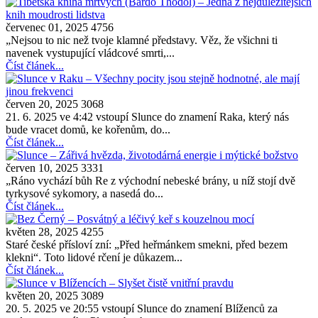
červenec 01, 2025
4756
„Nejsou to nic než tvoje klamné představy. Věz, že všichni ti
navenek vystupující vládcové smrti,...
Číst článek...
červen 20, 2025
3068
21. 6. 2025 ve 4:42 vstoupí Slunce do znamení Raka, který nás
bude vracet domů, ke kořenům, do...
Číst článek...
červen 10, 2025
3331
„Ráno vychází bůh Re z východní nebeské brány, u níž stojí dvě
tyrkysové sykomory, a nasedá do...
Číst článek...
květen 28, 2025
4255
Staré české přísloví zní: „Před heřmánkem smekni, před bezem
klekni“. Toto lidové rčení je důkazem...
Číst článek...
květen 20, 2025
3089
20. 5. 2025 ve 20:55 vstoupí Slunce do znamení Blíženců za