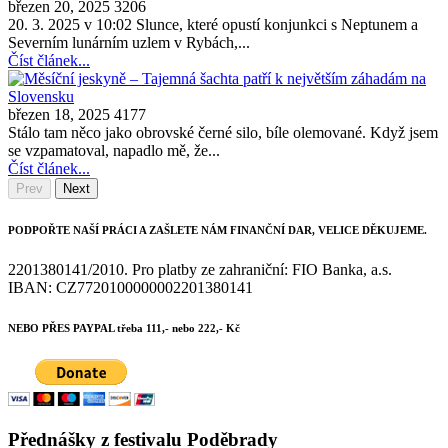
březen 20, 2025
3206
20. 3. 2025 v 10:02 Slunce, které opustí konjunkci s Neptunem a
Severním lunárním uzlem v Rybách,...
Číst článek...
březen 18, 2025
4177
Stálo tam něco jako obrovské černé silo, bíle olemované. Když jsem
se vzpamatoval, napadlo mě, že...
Číst článek...
Prev
Next
PODPOŘTE NAŠÍ PRÁCI A ZAŠLETE NÁM FINANČNÍ DAR, VELICE DĚKUJEME.
2201380141/2010. Pro platby ze zahraniční: FIO Banka, a.s.
IBAN: CZ7720100000002201380141
NEBO PŘES PAYPAL třeba 111,- nebo 222,- Kč
Přednášky z festivalu Poděbrady