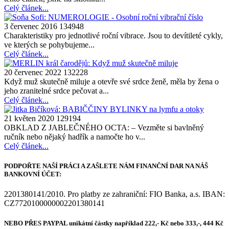
Celý článek...
3 červenec 2016
134948
Charakteristiky pro jednotlivé roční vibrace. Jsou to devítileté cykly,
ve kterých se pohybujeme...
Celý článek...
20 červenec 2022
132228
Když muž skutečně miluje a otevře své srdce ženě, měla by žena o
jeho zranitelné srdce pečovat a...
Celý článek...
21 květen 2020
129194
OBKLAD Z JABLEČNÉHO OCTA: – Vezměte si bavlněný
ručník nebo nějaký hadřík a namočte ho v...
Celý článek...
PODPOŘTE NAŠÍ PRÁCI A ZAŠLETE NÁM FINANČNÍ DAR NA NÁŠ
BANKOVNÍ ÚČET:
2201380141/2010. Pro platby ze zahraniční: FIO Banka, a.s. IBAN:
CZ7720100000002201380141
NEBO PŘES PAYPAL unikátní částky například 222,- Kč nebo 333,-, 444 Kč