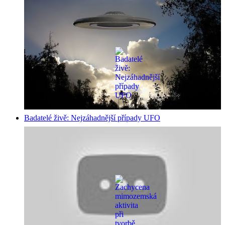
Badatelé živě: Nejzáhadnější případy UFO