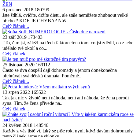
6 prosinec 2018
180799
Jste štíhlá, cvičíte, držíte dietu, ale stále nemůžete zhubnout velké
břicho ? KDE JE CHYBA? Náš...
Celý článek...
23 září 2019
173403
"To, čím jsi, záleží na třech faktorech:na tom, co jsi zdědil, co z tebe
udělalo tvé okolí a co...
Celý článek...
25 listopad 2020
169112
Často se dva dospělí dají dohromady a jenom donekonečna
přehrávají svá dětská dramata. Poměrně...
Celý článek...
13 srpen 2022
165522
Tak jak nic v životě není náhoda, není ani náhoda, že žena porodí
syna. Tím, že žena přivede na...
Celý článek...
24 květen 2018
148546
Každý z vás jistě ví, jaký se píše rok, nyní, když dávám dohromady
tento článek, jsme na sklonku...