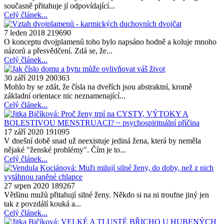
současně přitahuje jí odpovídající...
Celý článek...
7 leden 2018
219690
O konceptu dvojplamenů toho bylo napsáno hodně a koluje mnoho
názorů a přesvědčení. Zdá se, že...
Celý článek...
30 září 2019
200363
Mohlo by se zdát, že čísla na dveřích jsou abstraktní, kromě
základní orientace nic neznamenající...
Celý článek...
17 září 2020
191095
V dnešní době snad už neexistuje jediná žena, která by neměla
nějaké "ženské problémy". Čím je to...
Celý článek...
27 srpen 2020
189267
Většinu mužů přitahují silné ženy. Někdo si na ni troufne jiný jen
tak z povzdálí kouká a...
Celý článek...