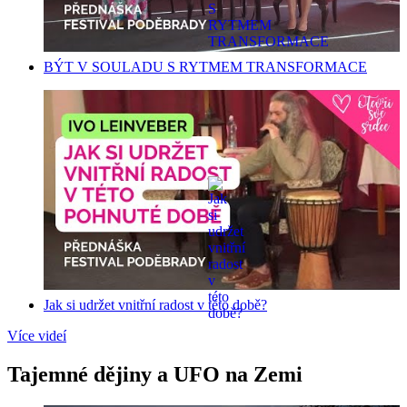
BÝT V SOULADU S RYTMEM TRANSFORMACE
Jak si udržet vnitřní radost v této době?
Více videí
Tajemné dějiny a UFO na Zemi