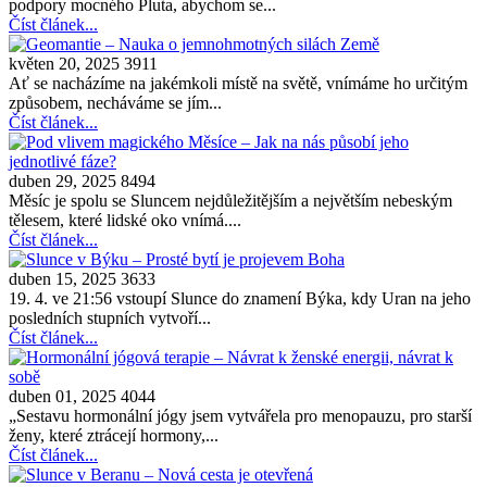
podpory mocného Pluta, abychom se...
Číst článek...
květen 20, 2025
3911
Ať se nacházíme na jakémkoli místě na světě, vnímáme ho určitým
způsobem, necháváme se jím...
Číst článek...
duben 29, 2025
8494
Měsíc je spolu se Sluncem nejdůležitějším a největším nebeským
tělesem, které lidské oko vnímá....
Číst článek...
duben 15, 2025
3633
19. 4. ve 21:56 vstoupí Slunce do znamení Býka, kdy Uran na jeho
posledních stupních vytvoří...
Číst článek...
duben 01, 2025
4044
„Sestavu hormonální jógy jsem vytvářela pro menopauzu, pro starší
ženy, které ztrácejí hormony,...
Číst článek...