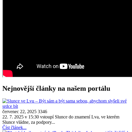
Nejnovější články na našem portálu
červenec 22, 2025
3346
22. 7. 2025 v 15:30 vstoupí Slunce do znamení Lva, ve kterém
Slunce vládne, za podpory...
Číst článek...