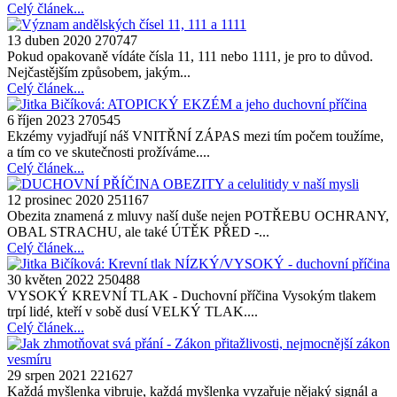
Celý článek...
13 duben 2020
270747
Pokud opakovaně vídáte čísla 11, 111 nebo 1111, je pro to důvod.
Nejčastějším způsobem, jakým...
Celý článek...
6 říjen 2023
270545
Ekzémy vyjadřují náš VNITŘNÍ ZÁPAS mezi tím počem toužíme,
a tím co ve skutečnosti prožíváme....
Celý článek...
12 prosinec 2020
251167
Obezita znamená z mluvy naší duše nejen POTŘEBU OCHRANY,
OBAL STRACHU, ale také ÚTĚK PŘED -...
Celý článek...
30 květen 2022
250488
VYSOKÝ KREVNÍ TLAK - Duchovní příčina Vysokým tlakem
trpí lidé, kteří v sobě dusí VELKÝ TLAK....
Celý článek...
29 srpen 2021
221627
Každá myšlenka vibruje, každá myšlenka vyzařuje nějaký signál a