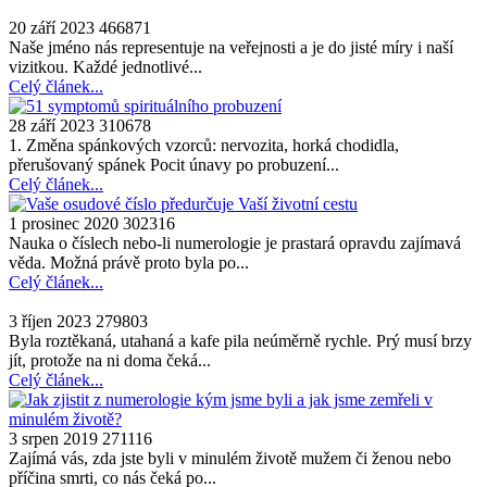
20 září 2023
466871
Naše jméno nás representuje na veřejnosti a je do jisté míry i naší
vizitkou. Každé jednotlivé...
Celý článek...
28 září 2023
310678
1. Změna spánkových vzorců: nervozita, horká chodidla,
přerušovaný spánek Pocit únavy po probuzení...
Celý článek...
1 prosinec 2020
302316
Nauka o číslech nebo-li numerologie je prastará opravdu zajímavá
věda. Možná právě proto byla po...
Celý článek...
3 říjen 2023
279803
Byla roztěkaná, utahaná a kafe pila neúměrně rychle. Prý musí brzy
jít, protože na ni doma čeká...
Celý článek...
3 srpen 2019
271116
Zajímá vás, zda jste byli v minulém životě mužem či ženou nebo
příčina smrti, co nás čeká po...