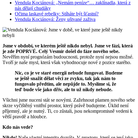
Vendula Kociánová: „Nemám peníze“… zaklínadla, která z
nás dělají chudáky
Očima laskavé rebelky: Stíháte být šťastní?
Vendula Kociánová: Ženy uštvané zaživa
Jsme v období, ve kterém ještě nikdo nebyl. Jsme ve fázi, která
je zde POPRVÉ. Celý Vesmír došel do fáze nového sebe.
Nevěřím nyní prognózám budoucnosti, protože nyní nejsou možné.
Tvoří je naše mysl, která však vyhodnocuje nové z pozice starého.
Nic, co je ve staré energii nebude fungovat. Budeme
se ještě snažit dělat věci ze zvyku, tak jak nám to
fungovalo předtím, ale nepůjde to. Myslíme si, že
teď bude vše jako dřív, ale to už nikdy nebude.
Všichni jsme nuceni stát se novými. Zažehnout plamen nového sebe
skrze vyčištěný vnitřní prostor, který právě budujeme. Úklid není
příjemný, ale je nutný. Ti, co zůstali, jsou nekompromisně vedeni k
větší pravdě a hloubce.
Kdo nás vede?
Nikdo!
Naše vlastní integrita dozrála. V prostoru, který se jeví jako