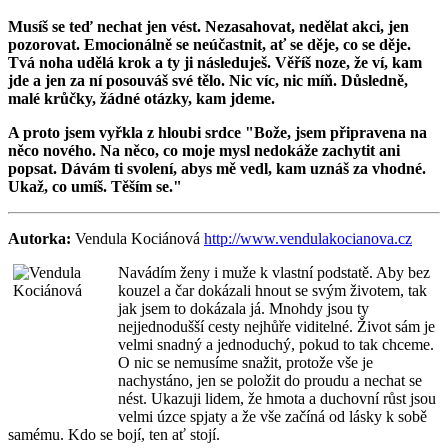
Musíš se teď nechat jen vést. Nezasahovat, nedělat akci, jen
pozorovat. Emocionálně se neúčastnit, ať se děje, co se děje.
Tvá noha udělá krok a ty ji následuješ. Věříš noze, že ví, kam
jde a jen za ní posouváš své tělo. Nic víc, nic míň. Důsledně,
malé krůčky, žádné otázky, kam jdeme.
A proto jsem vyřkla z hloubi srdce "Bože, jsem připravena na
něco nového. Na něco, co moje mysl nedokáže zachytit ani
popsat. Dávám ti svolení, abys mě vedl, kam uznáš za vhodné.
Ukaž, co umíš. Těším se."
Autorka:
Vendula Kociánová
http://www.vendulakocianova.cz
Navádím ženy i muže k vlastní podstatě. Aby bez
kouzel a čar dokázali hnout se svým životem, tak
jak jsem to dokázala já. Mnohdy jsou ty
nejjednodušší cesty nejhůře viditelné. Život sám je
velmi snadný a jednoduchý, pokud to tak chceme.
O nic se nemusíme snažit, protože vše je
nachystáno, jen se položit do proudu a nechat se
nést. Ukazuji lidem, že hmota a duchovní růst jsou
velmi úzce spjaty a že vše začíná od lásky k sobě
samému. Kdo se bojí, ten ať stojí.