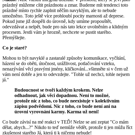
prázdný můžeme cítit prázdnotu a zmar. Budeme mít tendenci toto
prázdné místo rychle zaplnit něčím navyklým, ale to nebude
umožněno. Toto ještě více prohloubí pocity marnosti až deprese.
Pokud jsme již dospěli do úrovně, kdy umíme propouštět,
odevzdávat a nelpět, bude pro nás tato lekce uvolněním a klidným
procesem. Jestli vám je hrozně, nechcete se pustit starého.
Přemýšlejte.
Co je staré?
Mohou to být navyklé a zastaralé způsoby komunikace, vyčítání,
házení se do oběti, útočnost, urážlivost, potlačování vzteku,
nenazývání věcí pravými jmény, kličkování...všimněte si v čem už
vám není dobře a jen to odevzdejte. "Tohle už nechci, tohle nejsem
já."
Budoucnost se tvoří každým krokem. Nelze
odhadnout, jak věci dopadnou. Není to možné,
protože nic z toho, co bude neexistuje v kolektivním
zápisu podvědomí. Nic z toho, co bude není ani na
úrovni vyrovnání karmy. Karma už neni!
Co bude závisí na mé reakci v TEĎ! Nelze se ani zeptat "Co mám
dělat, abych...?" Nikdo to teď nemůže vědět, protože ti jen můžu říct
zkušenost starého Já, která ti k ničemu nebude!