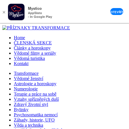
Mystico
×
OTEVŘÍT
AppSisto
- In Google Play
Home
ČLENSKÁ SEKCE
Články a horoskopy
Vědomé filmy a seriály
Vědomá turistika
Kontakt
Transformace
Vědomé ženství
Astrologie a horoskopy
Numerologie
Terapie a práce na sobě
Vztahy spřízněných duší
Zdravý životní styl
Bylinky
Psychosomatika nemocí
Záhady, historie, UFO
Věda a technika