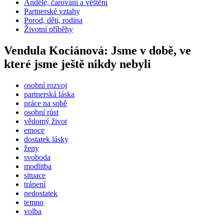
Andělé, čarování a věštění
Partnerské vztahy
Porod, děti, rodina
Životní příběhy
Vendula Kociánová: Jsme v době, ve
které jsme ještě nikdy nebyli
osobní rozvoj
partnerská láska
práce na sobě
osobní růst
vědomý život
emoce
dostatek lásky
ženy
svoboda
modlitba
situace
trápení
nedostatek
temno
volba