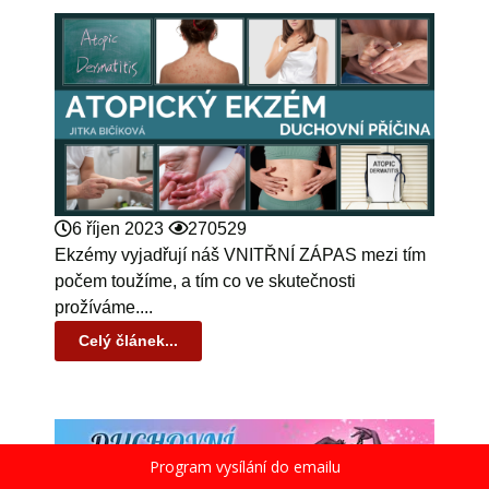
6 říjen 2023
270529
Ekzémy vyjadřují náš VNITŘNÍ ZÁPAS mezi tím
počem toužíme, a tím co ve skutečnosti
prožíváme....
Celý článek...
Program vysílání do emailu