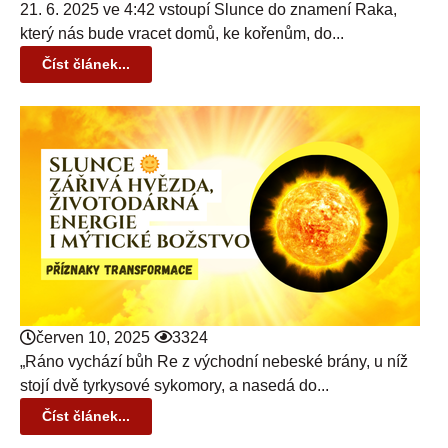
21. 6. 2025 ve 4:42 vstoupí Slunce do znamení Raka,
který nás bude vracet domů, ke kořenům, do...
Číst článek...
červen 10, 2025
3324
„Ráno vychází bůh Re z východní nebeské brány, u níž
stojí dvě tyrkysové sykomory, a nasedá do...
Číst článek...