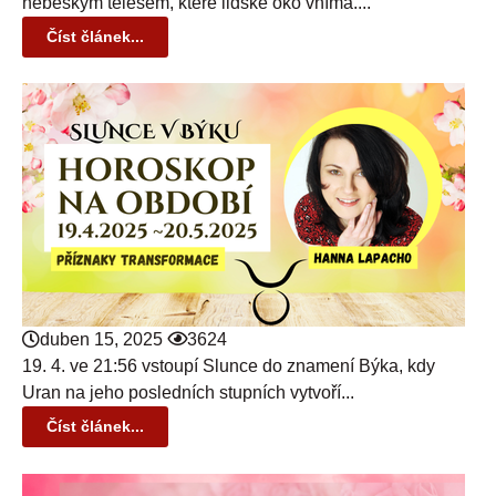
nebeským tělesem, které lidské oko vnímá....
Číst článek...
duben 15, 2025
3624
19. 4. ve 21:56 vstoupí Slunce do znamení Býka, kdy
Uran na jeho posledních stupních vytvoří...
Číst článek...