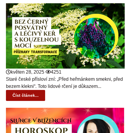
květen 28, 2025
4251
Staré české přísloví zní: „Před heřmánkem smekni, před
bezem klekni“. Toto lidové rčení je důkazem...
Číst článek...