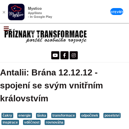
Mystico
×
OTEVŘÍT
AppSisto
- In Google Play
Antalii: Brána 12.12.12 -
spojení se svým vnitřním
královstvím
čakry
energie
láska
transformace
odpočinek
poselství
inspirace
vděčnost
rovnováha