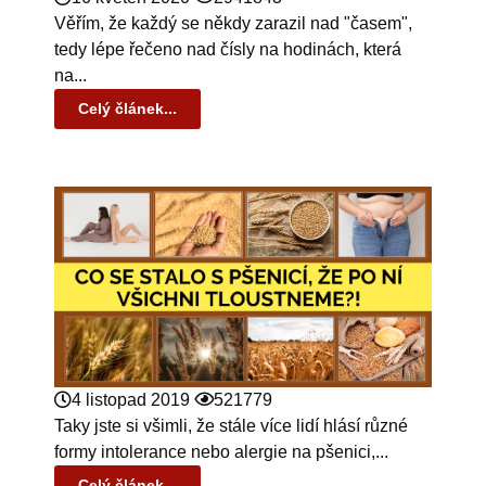
Věřím, že každý se někdy zarazil nad "časem",
tedy lépe řečeno nad čísly na hodinách, která
na...
Celý článek...
4 listopad 2019
521779
Taky jste si všimli, že stále více lidí hlásí různé
formy intolerance nebo alergie na pšenici,...
Celý článek...