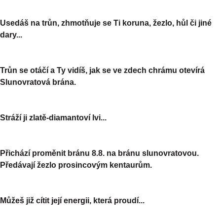
Usedáš na trůn, zhmotňuje se Ti koruna, žezlo, hůl či jiné
dary...
Trůn se otáčí a Ty vidíš, jak se ve zdech chrámu otevírá
Slunovratová brána.
Stráží ji zlatě-diamantoví lvi...
Přichází proměnit bránu 8.8. na bránu slunovratovou.
Předávají žezlo prosincovým kentaurům.
Můžeš již cítit její energii, která proudí...