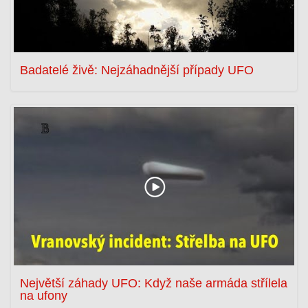
Badatelé živě: Nejzáhadnější případy UFO
Největší záhady UFO: Když naše armáda střílela
na ufony