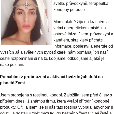
světla, průvodkyně, terapeutka,
konopný poradce
Momentálně žiju na krásném a
velmi energetickém místě, na
ostrově Ibiza. Jsem průvodkyní a
kanálem, skrz který přichází
informace, posleství a energie od
Vyšších Já a světelných bytostí které nám pomáhají při naší
cestě rozpomínání si na to, kdo jsme, odkud jsme a jaké je
naše poslání.
Pomáhám v probouzení a aktivaci hvězdných duší na
planetě Zemi.
Jsem propojena s rostlinou konopí. Založiila jsem před 8 lety s
přítelem dnes již známou firmu, která vyrábí přírodní konopné
produkty. Cítiila jsem, že si nás tato rostlina vybrala, abychom ji
očistili a dostali ji zpět mezi lidi do běžného života v její čisté a