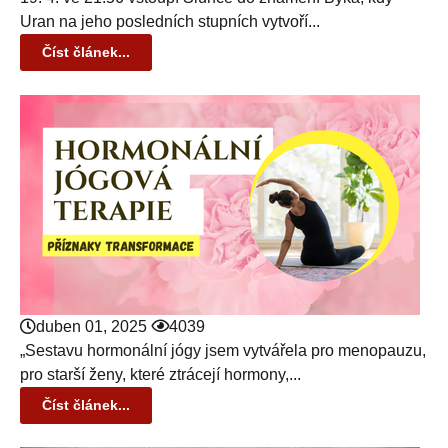
Uran na jeho posledních stupních vytvoří...
Číst článek...
duben 01, 2025
4039
„Sestavu hormonální jógy jsem vytvářela pro menopauzu,
pro starší ženy, které ztrácejí hormony,...
Číst článek...