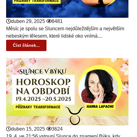
duben 29, 2025
8481
Měsíc je spolu se Sluncem nejdůležitějším a největším
nebeským tělesem, které lidské oko vnímá....
Číst článek...
duben 15, 2025
3624
19. 4. ve 21:56 vstoupí Slunce do znamení Býka, kdy