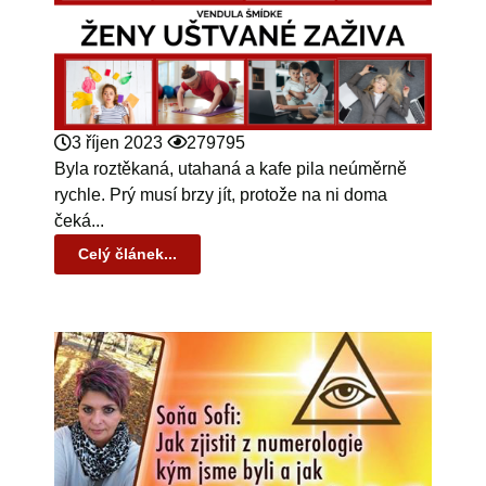
3 říjen 2023
279795
Byla roztěkaná, utahaná a kafe pila neúměrně
rychle. Prý musí brzy jít, protože na ni doma
čeká...
Celý článek...