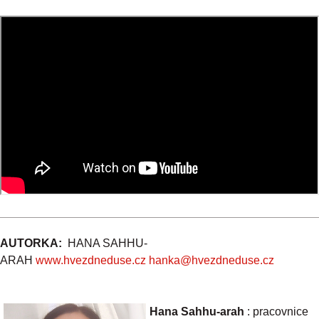
AUTORKA:
HANA SAHHU-
ARAH
www.hvezdneduse.cz
hanka@hvezdneduse.cz
Hana Sahhu-arah
: pracovnice