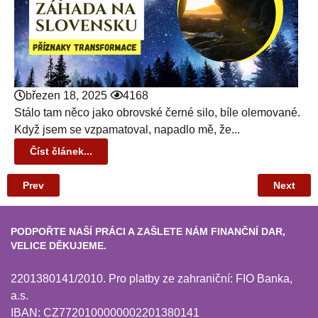
březen 18, 2025
4168
Stálo tam něco jako obrovské černé silo, bíle olemované.
Když jsem se vzpamatoval, napadlo mě, že...
Číst článek...
Prev
Next
PODPOŘTE NAŠÍ PRÁCI A ZAŠLETE NÁM FINANČNÍ DAR,
VELICE DĚKUJEME.
2201380141/2010. Pro platby ze zahraniční: FIO Banka,
a.s.
IBAN: CZ7720100000002201380141