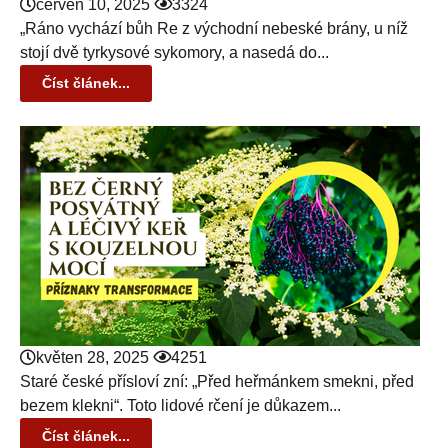
červen 10, 2025
3324
„Ráno vychází bůh Re z východní nebeské brány, u níž
stojí dvě tyrkysové sykomory, a nasedá do...
Číst článek...
květen 28, 2025
4251
Staré české přísloví zní: „Před heřmánkem smekni, před
bezem klekni“. Toto lidové rčení je důkazem...
Číst článek...