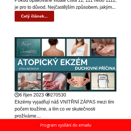
Pokud opakovaně vídáte čísla 11, 111 nebo 1111,
je pro to důvod. Nejčastějším způsobem, jakým...
Celý článek...
6 říjen 2023
270530
Ekzémy vyjadřují náš VNITŘNÍ ZÁPAS mezi tím
počem toužíme, a tím co ve skutečnosti
prožíváme....
Program vysílání do emailu
Celý článek...