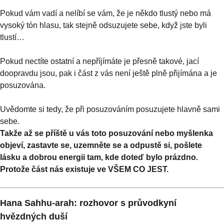
Pokud vám vadí a nelíbí se vám, že je někdo tlustý nebo má
vysoký tón hlasu, tak stejně odsuzujete sebe, když jste byli
tlustí…
Pokud nectíte ostatní a nepříjímáte je přesně takové, jací
doopravdu jsou, pak i část z vás není ještě plně přijímána a je
posuzována.
Uvědomte si tedy, že při posuzováním posuzujete hlavně sami
sebe.
Takže až se příště u vás toto posuzování nebo myšlenka
objeví, zastavte se, uzemněte se a odpustě si, pošlete
lásku a dobrou energii tam, kde doteď bylo prázdno.
Protože část nás existuje ve VŠEM CO JEST.
Hana Sahhu-arah: rozhovor s průvodkyní
hvězdných duší