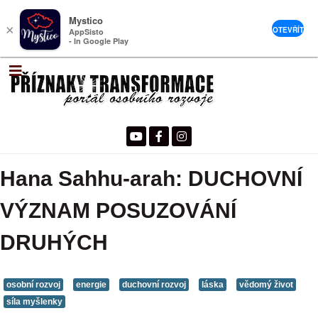
Mystico
×
OTEVŘÍT
AppSisto
- In Google Play
Hana Sahhu-arah: DUCHOVNÍ
VÝZNAM POSUZOVÁNÍ
DRUHÝCH
osobní rozvoj
energie
duchovní rozvoj
láska
vědomý život
síla myšlenky