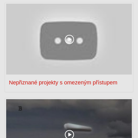
Nepřiznané projekty s omezeným přístupem