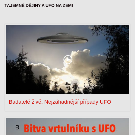
TAJEMNÉ DĚJINY A UFO NA ZEMI
Badatelé živě: Nejzáhadnější případy UFO