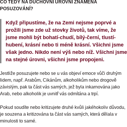
CO TEDY NA DUCHOVNÍ ÚROVNI ZNAMENÁ
POSUZOVÁNÍ?
Když připustíme, že na Zemi nejsme poprvé a
prožili jsme zde už stovky životů, tak víme, že
jsme mohli být bohatí-chudí, bílý-černí, tlustí-
hubení, krásní nebo ti méně krásní. Všichni jsme
však jedno. Nikdo není výš nebo níž. Všichni jsme
na stejné úrovni, všichni jsme propojeni.
Jestliže posuzujete nebo se u vás objeví emoce vůči druhým
lidem, např. Arabům, Cikánům, alkoholikům nebo drogově
závislým, pak ta část vás samých, jež byla inkarnována jako
Arab, nebo alkoholik je uvnitř vás odmítána a trpí.
Pokud soudíte nebo kritizujete druhé kvůli jakéhokoliv důvodu,
je souzena a kritizována ta část vás samých, která dělala v
minulosti to samé.