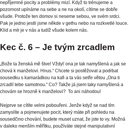
nepříjemné pocity a problémy mizí. Když to trénujeme a
pozornost upínáme na sebe a ne na okolí, cítíme se dobře
všude. Protože ten domov si neseme sebou, ve svém srdci.
Pak je jedno jestli jsme někde v gethu nebo na rozkvetlé louce.
Klid a mír je v nás a tudíž všude kolem nás.
Kec č. 6 – Je tvým zrcadlem
„Bože ta ženská mě štve! Vždyť ona je tak namyšlená a jak se
chová k manželovi. Hnus.“ Chcete si postěžovat a podrbat
sousedku s kamarádkou na kafi a ta vás setře větou „Ona ti
zrcadlí tebe samotnou.“ Co? Takže já jsem taky namyšlená a
chovám se hrozně k manželovi? To ani náhodou!
Nejprve se cítíte velmi pobouřeni. Jenže když se nad tím
zamyslíte a pojmenujete pocit, který máte při pohledu na
sousedčino chování, budete muset uznat, že jste to vy. Možná
v daleko menším měřítku, používáte stejné manipulativní