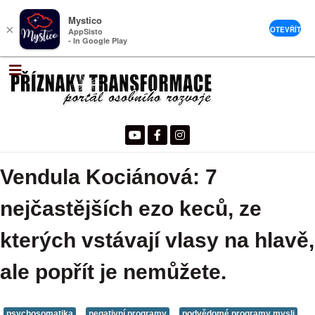
Mystico
×
OTEVŘÍT
AppSisto
- In Google Play
Vendula Kociánová: 7
nejčastějších ezo keců, ze
kterých vstávají vlasy na hlavě,
ale popřít je nemůžete.
psychosomatika
negativní programy
podvědomé programy mysli