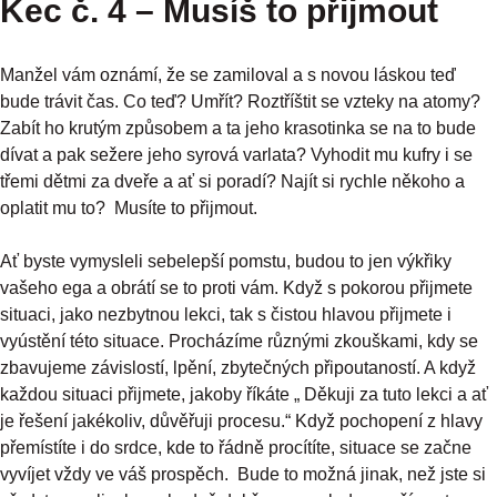
Kec č. 4 – Musíš to přijmout
Manžel vám oznámí, že se zamiloval a s novou láskou teď
bude trávit čas. Co teď? Umřít? Roztříštit se vzteky na atomy?
Zabít ho krutým způsobem a ta jeho krasotinka se na to bude
dívat a pak sežere jeho syrová varlata? Vyhodit mu kufry i se
třemi dětmi za dveře a ať si poradí? Najít si rychle někoho a
oplatit mu to? Musíte to přijmout.
Ať byste vymysleli sebelepší pomstu, budou to jen výkřiky
vašeho ega a obrátí se to proti vám. Když s pokorou přijmete
situaci, jako nezbytnou lekci, tak s čistou hlavou přijmete i
vyústění této situace. Procházíme různými zkouškami, kdy se
zbavujeme závislostí, lpění, zbytečných připoutaností. A když
každou situaci přijmete, jakoby říkáte „ Děkuji za tuto lekci a ať
je řešení jakékoliv, důvěřuji procesu.“ Když pochopení z hlavy
přemístíte i do srdce, kde to řádně procítíte, situace se začne
vyvíjet vždy ve váš prospěch. Bude to možná jinak, než jste si