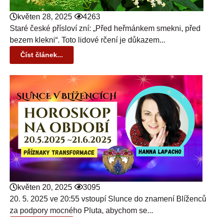
květen 28, 2025
4263
Staré české přísloví zní: „Před heřmánkem smekni, před
bezem klekni“. Toto lidové rčení je důkazem...
Číst článek...
květen 20, 2025
3095
20. 5. 2025 ve 20:55 vstoupí Slunce do znamení Blíženců
za podpory mocného Pluta, abychom se...