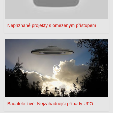
Nepřiznané projekty s omezeným přístupem
Badatelé živě: Nejzáhadnější případy UFO