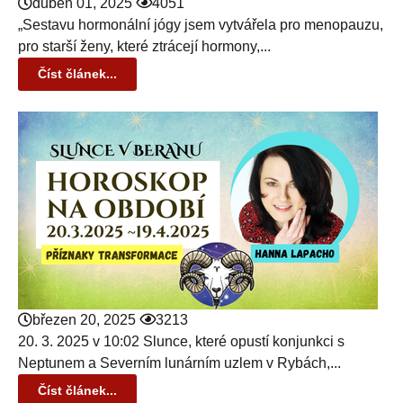
duben 01, 2025
4051
„Sestavu hormonální jógy jsem vytvářela pro menopauzu,
pro starší ženy, které ztrácejí hormony,...
Číst článek...
březen 20, 2025
3213
20. 3. 2025 v 10:02 Slunce, které opustí konjunkci s
Neptunem a Severním lunárním uzlem v Rybách,...
Číst článek...