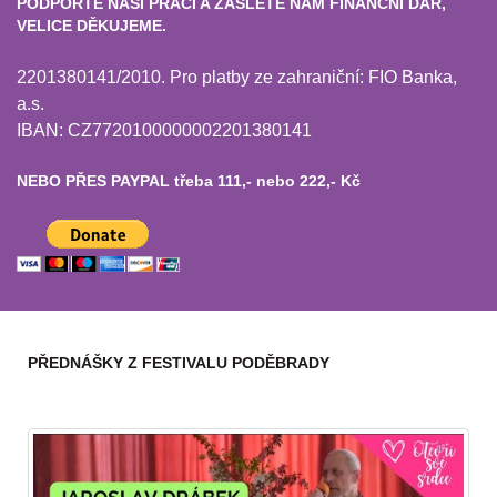
PODPOŘTE NAŠÍ PRÁCI A ZAŠLETE NÁM FINANČNÍ DAR,
VELICE DĚKUJEME.
2201380141/2010. Pro platby ze zahraniční: FIO Banka,
a.s.
IBAN: CZ7720100000002201380141
NEBO PŘES PAYPAL třeba 111,- nebo 222,- Kč
PŘEDNÁŠKY Z FESTIVALU PODĚBRADY