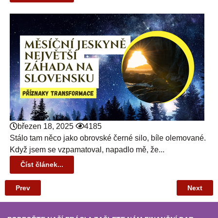
březen 18, 2025
4185
Stálo tam něco jako obrovské černé silo, bíle olemované.
Když jsem se vzpamatoval, napadlo mě, že...
Číst článek...
Prev
Next