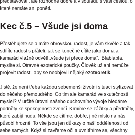
představovali, ale rozhodně dobře a v souladu s vaší cestou, o
které nemáte ani ponětí.
Kec č.5 – Všude jsi doma
Přestěhujete se a máte obrovskou radost, je vám skvěle a tak
sdílíte radost s přáteli, jak se konečně cítíte jako doma a
kamarád vlažně odvětí „všude jsi přece doma“. Blablabla,
myslíte si. Otravné ezoterické poučky. Člověk už ani nemůže
projevit radost , aby se neobjevil nějaký ezo
teoretik
.
Jistě, že není třeba každou sebemenší životní situaci stylizovat
do něčeho přemoudrého. Co tím ale kamarád ve skutečnosti
myslel? V určité úrovni našeho duchovního vývoje hledáme
podněty ke spokojenosti zvenčí. Krmíme se zážitky a předměty,
které zabíjí nudu. Někde se cítíme, dobře, jiné místo na nás
působí hrozně. To vše jsou jen důkazy o naší oddělenosti od
sebe samých. Když si zavřeme oči a uvnitřníme se, všechny