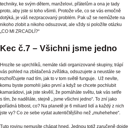
techniky, ke svým dětem, manželovi, přátelům a ona je tady
proto, aby jste si toho všimli. Protože vše, co se vás emočně
dotýká, je váš nezpracovaný problém. Pak už se nemůžete na
nikoho zlobit a nikoho odsuzovat, ale vždy si položíte otázku
„CO MI ZRCADLÍ?“
Kec č.7 – Všichni jsme jedno
Hrozíte se uprchlíků, nemáte rádi organizované skupiny, trápí
vás pohled na zbídačená zvířátka, odsuzujete a neustále se
rozhořčujete nad tím, jak to v tom světě funguje. Už nevíte,
komu byste pomohli jako první a když se chcete pochlubit
kamarádovi, jak jste skvělí, že pomáháte světu, tak vás setře
s tím, že naděláte, stejně „ jsme všichni jedno“. To zní jako
pořádná blbost, co? Na planetě je 6 miliard lidí a každý z nich
jste vy? Co ze sebe vydat autentičtějšího než „muhehehee“.
Tuto rovinu nemusíte chápat hned. Jednou totiž zaručeně dojde