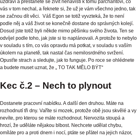
uzdraví a přestanete se živit nenávistí k tomu parchantovi, co
vás v tom nechal, a řeknete si, že už je vám všechno jedno, tak
se začnou dít věci. Váš Egon se totiž vyvzteká, že to není
podle něj a váš život se konečně dostane do správných kolejí.
Dosud jste totiž byli někde mimo pěšinku svého života. Ten se
odvíjel podle toho, jak jste si to naplánovali. A protože to nebylo
v souladu s tím, co vás opravdu má potkat, v souladu s vaším
úkolem na planetě, tak nastal čas nemilosrdného svržení.
Opusťte strach a sledujte, jak to funguje. Po roce se ohlédnete
a budete muset uznat, že „ TO TAK MĚLO BÝT“
Kec č.2 – Nech to plynout
Dostanete pracovní nabídku. A další den druhou. Máte na
rozhodnutí tři dny. Vaříte si mozek, protože obě jsou skvělé a vy
nevíte, pro kterou se máte rozhodnout. Nervozita stoupá a
hrozí, že uděláte nějakou blbost. Nechcete udělat chybu,
omíláte pro a proti dnem i nocí, ptáte se přátel na jejich názor,