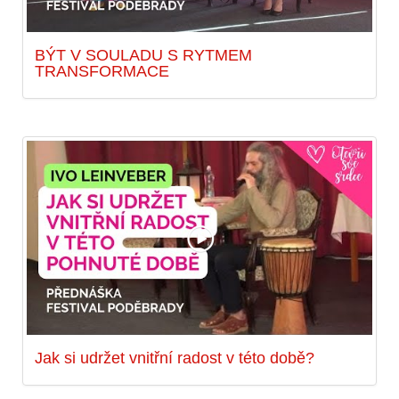
BÝT V SOULADU S RYTMEM
TRANSFORMACE
Jak si udržet vnitřní radost v této době?