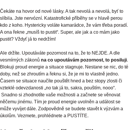
Čekáte na hovor od nové lásky. A tak nevolá a nevolá, byť to
slíbila. Jste nervózní. Katastrofické příběhy se v hlavě perou
kdo z koho. Hystericky voláte kamarádce, že vám třeba poradí.
A ona řekne „musíš to pustit“. Super, ale jak a co mám jako
pustit? Vždyť já to nedržím!
Ale držíte. Upoutáváte pozornost na to, že to NEJDE. A dle
vesmírných zákonů
na co upoutávám pozornost, to posiluji
.
Blokuji proud energie a situace stagnuje. Nestane se nic, do té
doby, než se zhroutím a řeknu si, že je mi to vlastně jedno.
Časem se situace naučíte pouštět hned a bez stopy zlosti či
vzteklé odevzdanosti „no tak já to, sakra, pouštím, nooo“.
Snadno si zhodnotíte vaše možnosti a začnete se věnovat
něčemu jinému. Tím je proud energie uvolněn a událost se
může vyvíjet dále. Zodpovědně se budete stavět k výzvám a
úkolům. Vezmete, prohlédnete a PUSTÍTE.