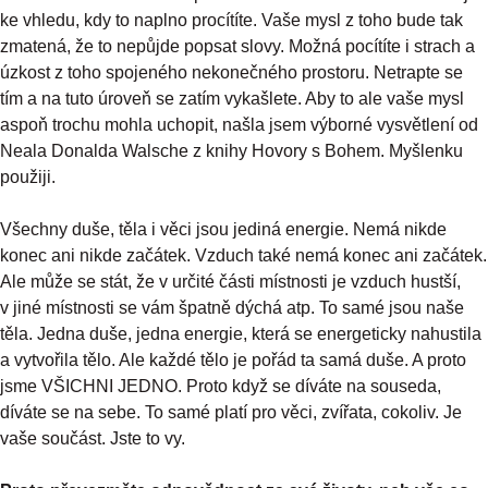
ke vhledu, kdy to naplno procítíte. Vaše mysl z toho bude tak
zmatená, že to nepůjde popsat slovy. Možná pocítíte i strach a
úzkost z toho spojeného nekonečného prostoru. Netrapte se
tím a na tuto úroveň se zatím vykašlete. Aby to ale vaše mysl
aspoň trochu mohla uchopit, našla jsem výborné vysvětlení od
Neala Donalda Walsche z knihy Hovory s Bohem. Myšlenku
použiji.
Všechny duše, těla i věci jsou jediná energie. Nemá nikde
konec ani nikde začátek. Vzduch také nemá konec ani začátek.
Ale může se stát, že v určité části místnosti je vzduch hustší,
v jiné místnosti se vám špatně dýchá atp. To samé jsou naše
těla. Jedna duše, jedna energie, která se energeticky nahustila
a vytvořila tělo. Ale každé tělo je pořád ta samá duše. A proto
jsme VŠICHNI JEDNO. Proto když se díváte na souseda,
díváte se na sebe. To samé platí pro věci, zvířata, cokoliv. Je
vaše součást. Jste to vy.