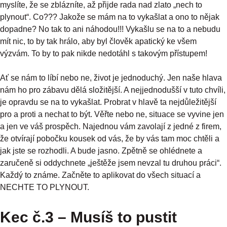
myslíte, že se zblázníte, až přijde rada nad zlato „nech to
plynout“. Co??? Jakože se mám na to vykašlat a ono to nějak
dopadne? No tak to ani náhodou!!! Vykašlu se na to a nebudu
mít nic, to by tak hrálo, aby byl člověk apatický ke všem
výzvám. To by to pak nikde nedotáhl s takovým přístupem!
Ať se nám to líbí nebo ne, život je jednoduchý. Jen naše hlava
nám ho pro zábavu dělá složitější. A nejjednodušší v tuto chvíli,
je opravdu se na to vykašlat. Probrat v hlavě ta nejdůležitější
pro a proti a nechat to být. Věřte nebo ne, situace se vyvine jen
a jen ve váš prospěch. Najednou vám zavolají z jedné z firem,
že otvírají pobočku kousek od vás, že by vás tam moc chtěli a
jak jste se rozhodli. A bude jasno. Zpětně se ohlédnete a
zaručeně si oddychnete „ještěže jsem nevzal tu druhou práci“.
Každý to známe. Začněte to aplikovat do všech situací a
NECHTE TO PLYNOUT.
Kec č.3 – Musíš to pustit