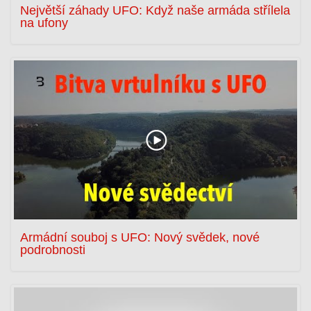
Největší záhady UFO: Když naše armáda střílela
na ufony
Armádní souboj s UFO: Nový svědek, nové
podrobnosti