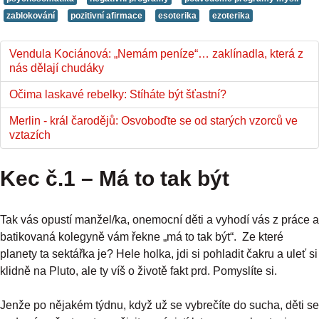
zablokování
pozitivní afirmace
esoterika
ezoterika
Vendula Kociánová: „Nemám peníze“… zaklínadla, která z
nás dělají chudáky
Očima laskavé rebelky: Stíháte být šťastní?
Merlin - král čarodějů: Osvoboďte se od starých vzorců ve
vztazích
Kec č.1 – Má to tak být
Tak vás opustí manžel/ka, onemocní děti a vyhodí vás z práce a
batikovaná kolegyně vám řekne „má to tak být“. Ze které
planety ta sektářka je? Hele holka, jdi si pohladit čakru a uleť si
klidně na Pluto, ale ty víš o životě fakt prd. Pomyslíte si.
Jenže po nějakém týdnu, když už se vybrečíte do sucha, děti se