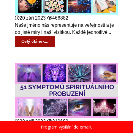
20 září 2023
466882
Naše jméno nás representuje na veřejnosti a je
do jisté míry i naší vizitkou. Každé jednotlivé...
Celý článek...
28 září 2023
310689
Program vysílání do emailu
1. Změna spánkových vzorců: nervozita, horká