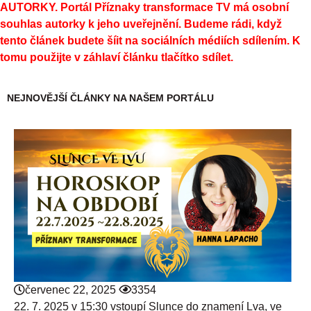
AUTORKY. Portál Příznaky transformace TV má osobní
souhlas autorky k jeho uveřejnění. Budeme rádi, když
tento článek budete šíit na sociálních médiích sdílením. K
tomu použijte v záhlaví článku tlačítko sdílet.
NEJNOVĚJŠÍ ČLÁNKY NA NAŠEM PORTÁLU
červenec 22, 2025
3354
22. 7. 2025 v 15:30 vstoupí Slunce do znamení Lva, ve