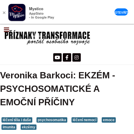
Mystico
×
OTEVŘÍT
AppSisto
- In Google Play
Veronika Barkoci: EKZÉM -
PSYCHOSOMATICKÉ A
EMOČNÍ PŘÍČINY
léčení těla i duše
psychosomatika
léčení nemocí
emoce
imunita
ekzémy