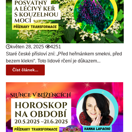
květen 28, 2025
4251
Staré české přísloví zní: „Před heřmánkem smekni, před
bezem klekni“. Toto lidové rčení je důkazem...
Číst článek...