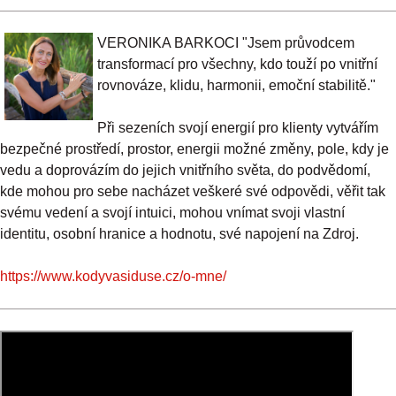
VERONIKA BARKOCI "Jsem průvodcem
transformací pro všechny, kdo touží po vnitřní
rovnováze, klidu, harmonii, emoční stabilitě."
Při sezeních svojí energií pro klienty vytvářím
bezpečné prostředí, prostor, energii možné změny, pole, kdy je
vedu a doprovázím do jejich vnitřního světa, do podvědomí,
kde mohou pro sebe nacházet veškeré své odpovědi, věřit tak
svému vedení a svojí intuici, mohou vnímat svoji vlastní
identitu, osobní hranice a hodnotu, své napojení na Zdroj.
https://www.kodyvasiduse.cz/o-mne/