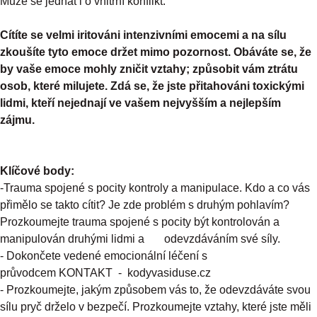
Může se jednat i o vnitřní konflikt.
Cítíte se velmi iritováni intenzivními emocemi a na sílu
zkoušíte tyto emoce držet mimo pozornost. Obáváte se, že
by vaše emoce mohly zničit vztahy; způsobit vám ztrátu
osob, které milujete. Zdá se, že jste přitahováni toxickými
lidmi, kteří nejednají ve vašem nejvyšším a nejlepším
zájmu.
Klíčové body:
-Trauma spojené s pocity kontroly a manipulace. Kdo a co vás
přimělo se takto cítit? Je zde problém s druhým pohlavím?
Prozkoumejte trauma spojené s pocity být kontrolován a
manipulován druhými lidmi a odevzdáváním své síly.
- Dokončete vedené emocionální léčení s
průvodcem KONTAKT - kodyvasiduse.cz
- Prozkoumejte, jakým způsobem vás to, že odevzdáváte svou
sílu pryč drželo v bezpečí. Prozkoumejte vztahy, které jste měli