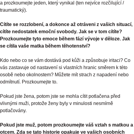
a prozkoumejte jeden, který vynikal (ten nejvíce rozčilující /
traumatický).
Cítíte se rozzlobení, a dokonce až otráveni z vašich situací,
cítíte nedostatek emoční svobody. Jak se v tom cítíte?
Prozkoumejte tyto emoce během fází vývoje v děloze. Jak
se cítila vaše matka během těhotenství?
Kdo nebo co se vám dostává pod kůži a způsobuje iritaci? Co
vás zastavuje od nastavení si vlastních hranic směrem k této
osobě nebo okolnostem? Můžete mít strach z napadení nebo
odmítnutí. Prozkoumejte to.
Pokud jste žena, potom jste se mohla cítit potlačena před
vlivnými muži, protože ženy byly v minulosti nesmírně
potlačovány.
Pokud jste muž, potom prozkoumejte váš vztah s matkou a
otcem. Zda se tato historie opakuje ve vašich osobních