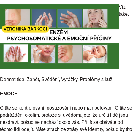
Viz
také.
Dermatitida, Zánět, Svědění, Vyrážky, Problémy s kůží
EMOCE
Cítíte se kontrolováni, posuzováni nebo manipulováni. Cítíte se
podrážděni okolím, protože si uvědomujete, že určití lidé jsou
nezdraví, pokud se nachází okolo vás. Příliš se obáváte od
těchto lidí odejít. Máte strach ze ztráty své identity, pokud by tito