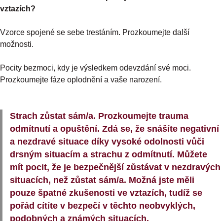
vztazích?
Vzorce spojené se sebe trestáním. Prozkoumejte další
možnosti.
Pocity bezmoci, kdy je výsledkem odevzdání své moci.
Prozkoumejte fáze oplodnění a vaše narození.
Strach zůstat sám/a. Prozkoumejte trauma
odmítnutí a opuštění. Zdá se, že snášíte negativní
a nezdravé situace díky vysoké odolnosti vůči
drsným situacím a strachu z odmítnutí. Můžete
mít pocit, že je bezpečnější zůstávat v nezdravých
situacích, než zůstat sám/a. Možná jste měli
pouze špatné zkušenosti ve vztazích, tudíž se
pořád cítíte v bezpečí v těchto neobvyklých,
podobných a známých situacích.