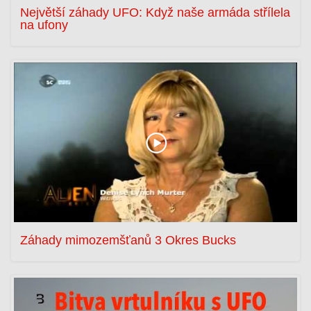
Největší záhady UFO: Když naše armáda střílela
na ufony
Záhady mimozemšťanů 3 Okres Bucks