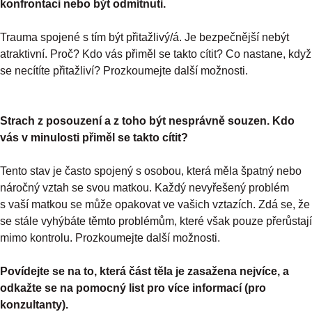
konfrontaci nebo být odmítnuti.
Trauma spojené s tím být přitažlivý/á. Je bezpečnější nebýt
atraktivní. Proč? Kdo vás přiměl se takto cítit? Co nastane, když
se necítíte přitažliví? Prozkoumejte další možnosti.
Strach z posouzení a z toho být nesprávně souzen. Kdo
vás v minulosti přiměl se takto cítit?
Tento stav je často spojený s osobou, která měla špatný nebo
náročný vztah se svou matkou. Každý nevyřešený problém
s vaší matkou se může opakovat ve vašich vztazích. Zdá se, že
se stále vyhýbáte těmto problémům, které však pouze přerůstají
mimo kontrolu. Prozkoumejte další možnosti.
Povídejte se na to, která část těla je zasažena nejvíce, a
odkažte se na pomocný list pro více informací (pro
konzultanty).