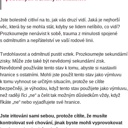
Jste bolestně citliví na to, jak vás druzí vidí. Jaká je nejhorší
věc, která by se mohla stát, kdyby se lidem nelíbilo, co vidí?
Prozkoumejte nenávist k sobě, trauma z minulosti spojené
s odmítnutím a nepřátelství ve vaší rodové linii.
Tvrdohlavost a odmítnutí pustit vztek. Prozkoumejte sekundární
zisky. Může zde také být nevědomý sekundární zisk.
Nevědomě používáte tento stav k tomu, abyste si nastavili
hranice s ostatními. Mohli jste použít tento stav jako výmluvu
k tomu vyhnout se určitým situacím, protože se cítíte
bezpečněji, je výhodou, když tento stav použijete jako výmluvu,
než raději říci „ne“ a čelit tak možným důsledkům vždy, když
říkáte „ne“ nebo vyjadřujete své hranice.
Jste iritováni sami sebou, protože cítíte, že musíte
kontrolovat své chování, jinak byste mohli vyprovokovat