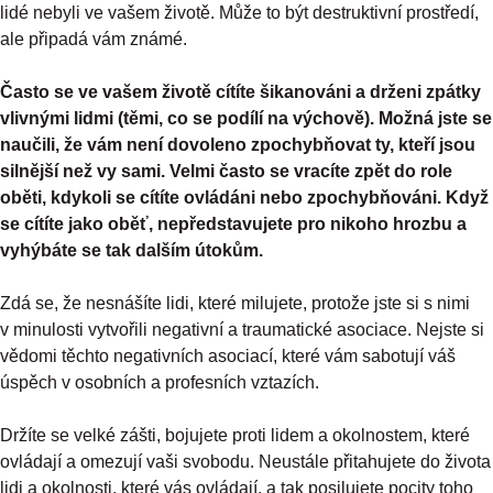
lidé nebyli ve vašem životě. Může to být destruktivní prostředí,
ale připadá vám známé.
Často se ve vašem životě cítíte šikanováni a drženi zpátky
vlivnými lidmi (těmi, co se podílí na výchově). Možná jste se
naučili, že vám není dovoleno zpochybňovat ty, kteří jsou
silnější než vy sami. Velmi často se vracíte zpět do role
oběti, kdykoli se cítíte ovládáni nebo zpochybňováni. Když
se cítíte jako oběť, nepředstavujete pro nikoho hrozbu a
vyhýbáte se tak dalším útokům.
Zdá se, že nesnášíte lidi, které milujete, protože jste si s nimi
v minulosti vytvořili negativní a traumatické asociace. Nejste si
vědomi těchto negativních asociací, které vám sabotují váš
úspěch v osobních a profesních vztazích.
Držíte se velké zášti, bojujete proti lidem a okolnostem, které
ovládají a omezují vaši svobodu. Neustále přitahujete do života
lidi a okolnosti, které vás ovládají, a tak posilujete pocity toho