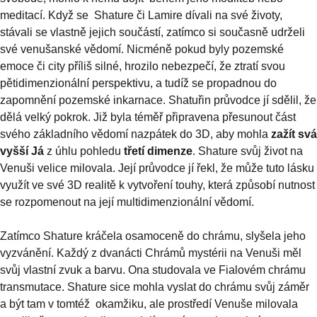
meditací. Když se Shature či Lamire dívali na své životy,
stávali se vlastně jejich součástí, zatímco si současně udrželi
své venušanské vědomí. Nicméně pokud byly pozemské
emoce či city příliš silné, hrozilo nebezpečí, že ztratí svou
pětidimenzionální perspektivu, a tudíž se propadnou do
zapomnění pozemské inkarnace. Shatuřin průvodce jí sdělil, že
dělá velký pokrok. Již byla téměř připravena přesunout část
svého základního vědomí nazpátek do 3D, aby mohla
zažít svá
vyšší Já
z úhlu pohledu
třetí dimenze
. Shature svůj život na
Venuši velice milovala. Její průvodce jí řekl, že může tuto lásku
využít ve své 3D realitě k vytvoření touhy, která způsobí nutnost
se rozpomenout na její multidimenzionální vědomí.
Zatímco Shature kráčela osamoceně do chrámu, slyšela jeho
vyzvánění. Každý z dvanácti Chrámů mystérii na Venuši měl
svůj vlastní zvuk a barvu. Ona studovala ve Fialovém chrámu
transmutace. Shature sice mohla vyslat do chrámu svůj záměr
a být tam v tomtéž okamžiku, ale prostředí Venuše milovala