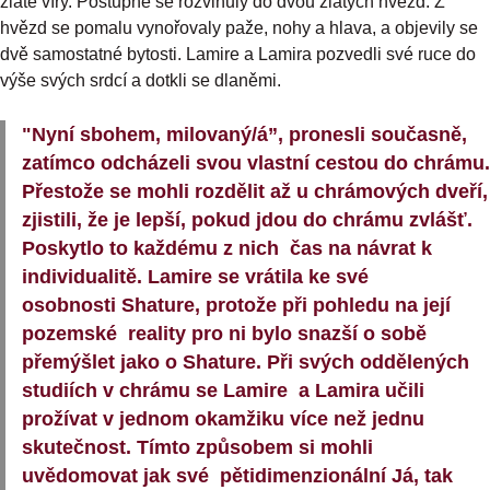
zlaté víry. Postupně se rozvinuly do dvou zlatých hvězd. Z
hvězd se pomalu vynořovaly paže, nohy a hlava, a objevily se
dvě samostatné bytosti. Lamire a Lamira pozvedli své ruce do
výše svých srdcí a dotkli se dlaněmi.
"Nyní sbohem, milovaný/á”, pronesli současně,
zatímco odcházeli svou vlastní cestou do chrámu.
Přestože se mohli rozdělit až u chrámových dveří,
zjistili, že je lepší, pokud jdou do chrámu zvlášť.
Poskytlo to každému z nich čas na návrat k
individualitě. Lamire se vrátila ke své
osobnosti Shature, protože při pohledu na její
pozemské reality pro ni bylo snazší o sobě
přemýšlet jako o Shature. Při svých oddělených
studiích v chrámu se Lamire a Lamira učili
prožívat v jednom okamžiku více než jednu
skutečnost. Tímto způsobem si mohli
uvědomovat jak své pětidimenzionální Já, tak