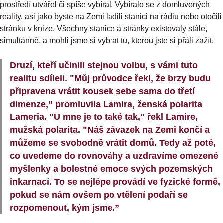
prostředí utvářel či spíše vybíral. Vybíralo se z domluvených
reality, asi jako byste na Zemi ladili stanici na rádiu nebo otočili
stránku v knize. Všechny stanice a stránky existovaly stále,
simultánně, a mohli jsme si vybrat tu, kterou jste si přáli zažít.
Druzí, kteří učinili stejnou volbu, s vámi tuto
realitu sdíleli. "Můj průvodce řekl, že brzy budu
připravena vrátit kousek sebe sama do třetí
dimenze,” promluvila Lamira, ženská polarita
Lameria. "U mne je to také tak," řekl Lamire,
mužská polarita. "Náš závazek na Zemi končí a
můžeme se svobodně vrátit domů. Tedy až poté,
co uvedeme do rovnováhy a uzdravíme omezené
myšlenky a bolestné emoce svých pozemských
inkarnací. To se nejlépe provádí ve fyzické formě,
pokud se nám ovšem po vtělení podaří se
rozpomenout, kým jsme.”