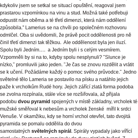
kdykoliv jsem se setkal se situací opuštění, reagoval jsem
prastarou vzpomínkou na vinu a stud. Možná také potřebuji
odpustit nám oběma a té třetí dimenzi, která nám oddělení
způsobila.” Lamerius se na chvíli po společném rozhovoru
odmlčel. Oba si uvědomili, že právě pocit oddělenosti pro ně
činil třetí dimenzi tak těžkou. Ale oddělenost byla jen iluzí.
Spolu byli Jedním…. a Jedním byli i s celým vesmírem.
Vzpomněli by si na to, kdyby spolu nesplynuli? "Slunce je
nízko," promluvili jako jeden. "Je čas se znovu rozdělit a vrátit
se k učení. Požádáme každý o pomoc svého průvodce." Jedno
světelné tělo Lameria se postavilo na písku a natáhlo jejich
paže k vrcholkům Rudé hory. Jejich zářící zlatá forma podoba
se zvolna rozpínala, stále více se rozšiřovala, až přijala
podobu
dvou pyramid
spojených v místě základny, vrcholek té
mužské směřoval k nebesům a vrcholek ženské mířil k srdci
Venuše. V okamžiku, kdy se horní vrchol otevřel, tato dvojitá
pyramida se pomalu oddělila do dvou
samostatných
světelných spirál
. Spirály vypadaly jako vířící