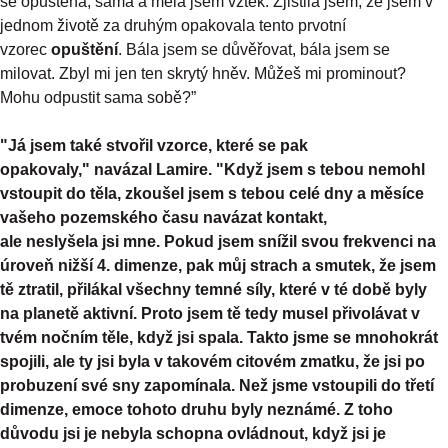
se opuštěná, sama a měla jsem vztek. Zjistila jsem, že jsem v
jednom životě za druhým opakovala tento prvotní
vzorec
opuštění
. Bála jsem se důvěřovat, bála jsem se
milovat. Zbyl mi jen ten skrytý hněv. Můžeš mi prominout?
Mohu odpustit sama sobě?”
"Já jsem také stvořil vzorce, které se pak
opakovaly," navázal Lamire. "Když jsem s tebou nemohl
vstoupit do těla, zkoušel jsem s tebou celé dny a měsíce
vašeho pozemského času navázat kontakt,
ale neslyšela jsi mne. Pokud jsem snížil svou frekvenci na
úroveň nižší 4. dimenze, pak můj strach a smutek, že jsem
tě ztratil, přilákal všechny temné síly, které v té době byly
na planetě aktivní. Proto jsem tě tedy musel přivolávat v
tvém nočním těle, když jsi spala. Takto jsme se mnohokrát
spojili, ale ty jsi byla v takovém citovém zmatku, že jsi po
probuzení své sny zapomínala. Než jsme vstoupili do třetí
dimenze, emoce tohoto druhu byly neznámé. Z toho
důvodu jsi je nebyla schopna ovládnout, když jsi je