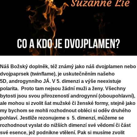
Náš Božský doplněk, též známý jako náš dvojplamen nebo
dvojpaprsek (twinflame), je uskutečněním našeho
5D, androgynního JÁ. V 5. dimenzi a výše neexistuje
polarita. Proto tam nejsou žádní muži a ženy. Všechny
bytosti jsou svou přirozeností androgynní (oboupohlavní),
ale mohou si zvolit šat mužské či ženské formy, stejně jako
my bychom se mohli rozhodnout obléci si oděv druhého
pohlaví. Jestliže rezonujeme s 5. dimenzí, můžeme se
rozhodnout vyslat do nižších dimenzí své vědomí či část
své esence, jež podnikne vtělení. Pak si musíme zvolit