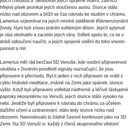
jejich chodidla a ukotvovali jejich spojené vidění, zatímco
hřejivý písek pronikal jejich sloučenou aurou. Slunce stálo
nízko nad obzorem a blížil se čas návratu ke studiím v chrámu.
Lamerius vzpomínal na jejich mnohé oddělené třídimenzionální
životy. Nyní byli znovu jedním světelným tělem. Jejich splynutí
je oba obohatilo a zacelilo jejich rány. Sdíleli spolu to, co se v
době odloučení naučili, a jejich spojené vidění do toho vneslo
jasnost a mír.
Lamerius měl rád bezčasí 5D Venuše, kde osobní připravenost
utvářela v životním prostředí signály naznačující, že jsou
připraveni k přechodu. Byl-li jeden z nich připraven se vrátit z
cyklu hluboké meditace, známé na Zemi jako spánek, slunce
vyšlo. Když byli připraveni vstřebat nádherné a léčivé láskyplné
paprsky ekosystému na Venuši, jejich slunce stálo vysoko na
nebi. Jestliže byli připraveni k návratu do chrámu za účelem
dalšího učení a uzdravování, stálo tedy slunce nízko nad
obzorem. Neexistovalo tu žádné časové kontinuum jako na 3D
Zemi. Na 5D Venuši si každý z členů skupinového vědomí