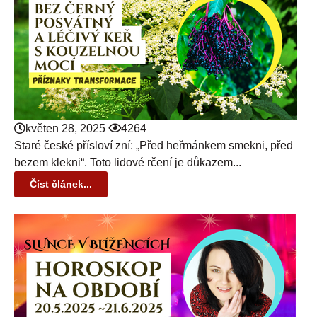
květen 28, 2025
4264
Staré české přísloví zní: „Před heřmánkem smekni, před
bezem klekni“. Toto lidové rčení je důkazem...
Číst článek...