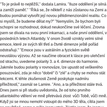
"To je právě to nejtěžší," dodala Lamira. "Iluze oddělení je silná
a zamlží paměť." "Říká se, že někteří z nás zůstanou na Zemi a
budou pomáhat vytvořit její novou pětidimenzionální realitu. Co
si myslíš, že budeme dělat my?” "Nemyslím, že bychom byli
schopni se rozhodnout, dokud neukončíme své léčení. Zrovna
jsem se dívala na svou první inkarnaci, a naše první oddělení, v
posledních letech Atlantidy. V onom životě vznikly velmi silné
emoce, které ze svých těl třetí a čtvrté dimenze ještě pořád
odstraňuji.” "Emoce jsou v astrálním a fyzickém světě
neustálou výzvou. Až se naučíme obracet k lásce pro ulehčení
od strachu, uvedeme polarity 3. a 4. dimenze do harmonie.
Jakmile budou polarity v rovnováze, lze upustit od veškerého
posuzování, zda je něco “dobré” či “zlé” a chyby se mohou stát
lekcemi. K téhle zkušenosti Země poskytuje nadmíru
příležitostí,” zasmál se Lamire. "Ano, a ta příležitost stále trvá.
Dnes jsem si při studiu uvědomila, že od toho prvního
atlantského vtělení ve mně přetrvává zlost vůči Tobě, vůči mně.
Když jsi se mnou nemohl vstoupit do mého 3D těla, cítila jsem