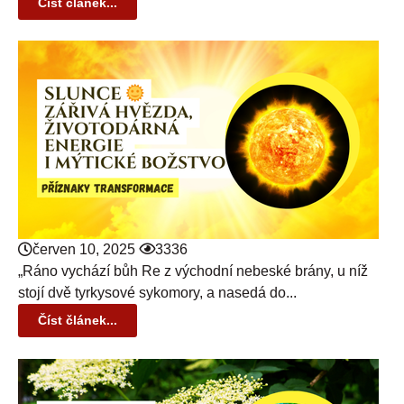
Číst článek...
červen 10, 2025
3336
„Ráno vychází bůh Re z východní nebeské brány, u níž
stojí dvě tyrkysové sykomory, a nasedá do...
Číst článek...