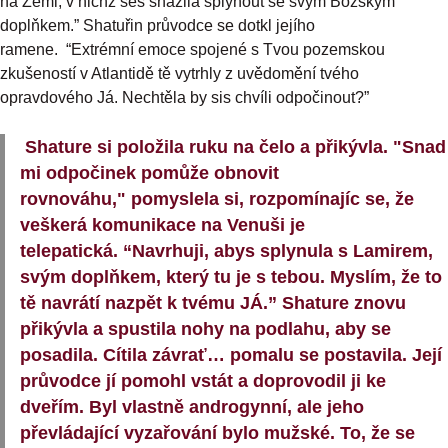
na Zemi, v nichž ses snažila splynout se svým Božským
doplňkem.” Shatuřin průvodce se dotkl jejího
ramene. “Extrémní emoce spojené s Tvou pozemskou
zkušeností v Atlantidě tě vytrhly z uvědomění tvého
opravdového Já. Nechtěla by sis chvíli odpočinout?”
Shature si položila ruku na čelo a přikývla. "Snad
mi odpočinek pomůže obnovit
rovnováhu," pomyslela si, rozpomínajíc se, že
veškerá komunikace na Venuši je
telepatická. “Navrhuji, abys splynula s Lamirem,
svým doplňkem, který tu je s tebou. Myslím, že to
tě navrátí nazpět k tvému JÁ.” Shature znovu
přikývla a spustila nohy na podlahu, aby se
posadila. Cítila závrať… pomalu se postavila. Její
průvodce jí pomohl vstát a doprovodil ji ke
dveřím. Byl vlastně androgynní, ale jeho
převládající vyzařování bylo mužské. To, že se