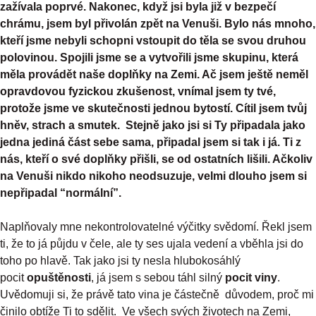
zažívala poprvé. Nakonec, když jsi byla již v bezpečí
chrámu, jsem byl přivolán zpět na Venuši. Bylo nás mnoho,
kteří jsme nebyli schopni vstoupit do těla se svou druhou
polovinou. Spojili jsme se a vytvořili jsme skupinu, která
měla provádět naše doplňky na Zemi. Ač jsem ještě neměl
opravdovou fyzickou zkušenost, vnímal jsem ty tvé,
protože jsme ve skutečnosti jednou bytostí. Cítil jsem tvůj
hněv, strach a smutek. Stejně jako jsi si Ty připadala jako
jedna jediná část sebe sama, připadal jsem si tak i já. Ti z
nás, kteří o své doplňky přišli, se od ostatních lišili. Ačkoliv
na Venuši nikdo nikoho neodsuzuje, velmi dlouho jsem si
nepřipadal “normální”.
Naplňovaly mne nekontrolovatelné výčitky svědomí. Řekl jsem
ti, že to já půjdu v čele, ale ty ses ujala vedení a vběhla jsi do
toho po hlavě. Tak jako jsi ty nesla hlubokosáhlý
pocit
opuštěnosti
, já jsem s sebou táhl silný
pocit viny
.
Uvědomuji si, že právě tato vina je částečně důvodem, proč mi
činilo obtíže Ti to sdělit. Ve všech svých životech na Zemi,