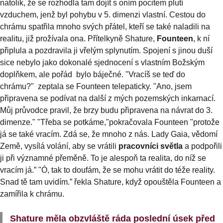
natolik, že se rozhodla tam dojít s oním pocitem plutí
vzduchem, jenž byl pohybu v 5. dimenzi vlastní. Cestou do
chrámu spatřila mnoho svých přátel, kteří se také naladili na
realitu, již prožívala ona. Přítelkyně Shature,
Founteen
, k ní
připlula a pozdravila ji vřelým splynutím. Spojení s jinou duší
sice nebylo jako dokonalé sjednocení s vlastním Božským
doplňkem, ale pořád bylo báječné. "Vracíš se teď do
chrámu?" zeptala se Founteen telepaticky. "Ano, jsem
připravena se podívat na další z mých pozemských inkarnací.
Můj průvodce pravil, že brzy budu připravena na návrat do 3.
dimenze." "Třeba se potkáme,"pokračovala Founteen "protože
já se také vracím. Zdá se, že mnoho z nás. Lady Gaia, vědomí
Země, vysílá volání, aby se vrátili
pracovníci světla
a podpořili
ji při významné přeměně. To je alespoň ta realita, do níž se
vracím já.” "Ó, tak to doufám, že se mohu vrátit do téže reality.
Snad tě tam uvidím.” řekla Shature, když opouštěla Founteen a
zamířila k chrámu.
Shature měla obzvláště ráda poslední úsek před