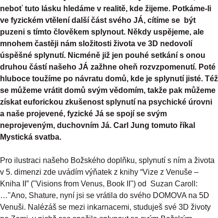
neboť tuto lásku hledáme v realitě, kde žijeme. Potkáme-li
ve fyzickém vtělení další část svého JÁ, cítíme se být
puzeni s tímto člověkem splynout. Někdy uspějeme, ale
mnohem častěji nám složitosti života ve 3D nedovolí
úspěšné splynutí. Nicméně již jen pouhé setkání s onou
druhou částí našeho JÁ zažhne oheň rozvzpomenutí. Poté
hluboce toužíme po návratu domů, kde je splynutí jisté. Též
se můžeme vrátit domů svým vědomím, takže pak můžeme
získat euforickou zkušenost splynutí na psychické úrovni
a naše projevené, fyzické Já se spojí se svým
neprojeveným, duchovním Já. Carl Jung tomuto říkal
Mystická svatba.
Pro ilustraci našeho Božského doplňku, splynutí s ním a života
v 5. dimenzi zde uvádím výňatek z knihy “Vize z Venuše –
Kniha II” ("Visions from Venus, Book II") od Suzan Caroll:
…"Ano, Shature, nyní jsi se vrátila do svého DOMOVA na 5D
Venuši. Nalézáš se mezi inkarnacemi, studuješ své 3D životy