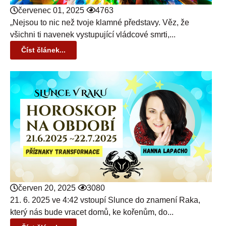
červenec 01, 2025
4763
„Nejsou to nic než tvoje klamné představy. Věz, že
všichni ti navenek vystupující vládcové smrti,...
Číst článek...
červen 20, 2025
3080
21. 6. 2025 ve 4:42 vstoupí Slunce do znamení Raka,
který nás bude vracet domů, ke kořenům, do...