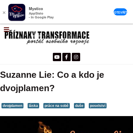
Mystico
×
OTEVŘÍT
AppSisto
- In Google Play
Suzanne Lie: Co a kdo je
dvojplamen?
dvojplamen
láska
práce na sobě
duše
poselství