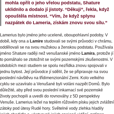
mohla opřít o jeho vřelou podstatu, Shature
uklidnilo a dodalo jí jistoty. “Děkuji”, řekla, když
opouštěla místnost. “Vím, že když splynu
nazpátek do Lameria, získám znovu svou sílu.”
Lamerius bylo jméno jeho ucelené, oboupohlavní podoby. V
době, kdy ona a
Lamire
studovali se svými průvodci v chrámu,
oddělovali se na svou mužskou a ženskou podstatu. Používala
jméno Shature raději než venušanské jméno
Lamira
, protože jí
to pomáhalo se ztotožnit se svými pozemskými zkušenostmi. V
obdobích mezi studiem se spolu nezřídka znovu spojovali v
jednu bytost. Její průvodce jí sdělil, že se připravuje na svou
poslední návštěvu na třídimenzionální Zemi. Kolo velkého
cyklu se uzavíralo a Venušané byli voláni nazpět Domů. Bylo
důležité, aby před svou poslední inkarnací své pozemské
životy pochopili a uvedli do rovnováhy z 5D perspektivy
Venuše. Lamerius ležel na teplém růžovém písku jejich zvláštní
zátoky pod útesy Rudé hory. Světelné vody zlehka hladily