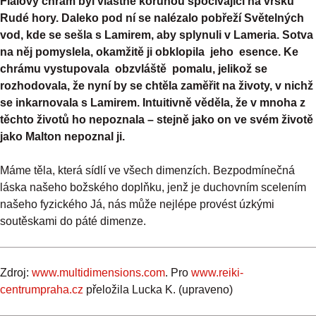
Fialový chrám byl vlastně korunou spočívající na vršku
Rudé hory. Daleko pod ní se nalézalo pobřeží Světelných
vod, kde se sešla s Lamirem, aby splynuli v Lameria. Sotva
na něj pomyslela, okamžitě ji obklopila jeho esence. Ke
chrámu vystupovala obzvláště pomalu, jelikož se
rozhodovala, že nyní by se chtěla zaměřit na životy, v nichž
se inkarnovala s Lamirem. Intuitivně věděla, že v mnoha z
těchto životů ho nepoznala – stejně jako on ve svém životě
jako Malton nepoznal ji.
Máme těla, která sídlí ve všech dimenzích. Bezpodmínečná
láska našeho božského doplňku, jenž je duchovním scelením
našeho fyzického Já, nás může nejlépe provést úzkými
soutěskami do páté dimenze.
Zdroj:
www.multidimensions.com
. Pro
www.reiki-
centrumpraha.cz
přeložila Lucka K. (upraveno)