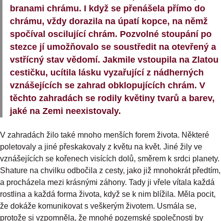
branami chrámu. I když se přenášela přímo do
chrámu, vždy dorazila na úpatí kopce, na němž
spočíval oscilující chrám. Pozvolné stoupání po
stezce jí umožňovalo se soustředit na otevřený a
vstřícný stav vědomí. Jakmile vstoupila na Zlatou
cestičku, ucítila lásku vyzařující z nádherných
vznášejících se zahrad obklopujících chrám. V
těchto zahradách se rodily květiny tvarů a barev,
jaké na Zemi neexistovaly.
V zahradách žilo také mnoho menších forem života. Některé
poletovaly a jiné přeskakovaly z květu na květ. Jiné žily ve
vznášejících se kořenech visících dolů, směrem k srdci planety.
Shature na chvilku odbočila z cesty, jako již mnohokrát předtím,
a procházela mezi krásnými záhony. Tady ji vřele vítala každá
rostlina a každá forma života, když se k nim blížila. Měla pocit,
že dokáže komunikovat s veškerým životem. Usmála se,
protože si vzpomněla, že mnohé pozemské společnosti by