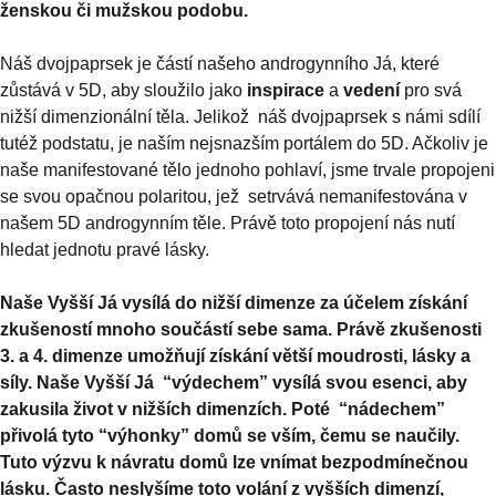
ženskou či mužskou podobu.
Náš dvojpaprsek je částí našeho androgynního Já, které
zůstává v 5D, aby sloužilo jako
inspirace
a
vedení
pro svá
nižší dimenzionální těla. Jelikož náš dvojpaprsek s námi sdílí
tutéž podstatu, je naším nejsnazším portálem do 5D. Ačkoliv je
naše manifestované tělo jednoho pohlaví, jsme trvale propojeni
se svou opačnou polaritou, jež setrvává nemanifestována v
našem 5D androgynním těle. Právě toto propojení nás nutí
hledat jednotu pravé lásky.
Naše Vyšší Já vysílá do nižší dimenze za účelem získání
zkušeností mnoho součástí sebe sama. Právě zkušenosti
3. a 4. dimenze umožňují získání větší moudrosti, lásky a
síly. Naše Vyšší Já “výdechem” vysílá svou esenci, aby
zakusila život v nižších dimenzích. Poté “nádechem”
přivolá tyto “výhonky” domů se vším, čemu se naučily.
Tuto výzvu k návratu domů lze vnímat bezpodmínečnou
lásku. Často neslyšíme toto volání z vyšších dimenzí,