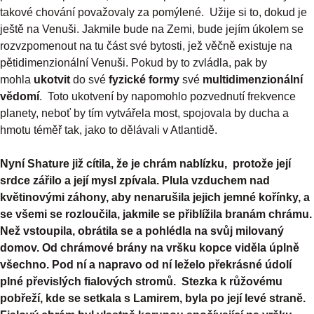
takové chování považovaly za pomýlené. Užije si to, dokud je
ještě na Venuši. Jakmile bude na Zemi, bude jejím úkolem se
rozvzpomenout na tu část své bytosti, jež věčně existuje na
pětidimenzionální Venuši. Pokud by to zvládla, pak by
mohla
ukotvit
do své
fyzické formy
své
multidimenzionální
vědomí
. Toto ukotvení by napomohlo pozvednutí frekvence
planety, neboť by tím vytvářela most, spojovala by ducha a
hmotu téměř tak, jako to dělávali v Atlantidě.
Nyní Shature již cítila, že je chrám nablízku, protože její
srdce zářilo a její mysl zpívala. Plula vzduchem nad
květinovými záhony, aby nenarušila jejich jemné kořínky, a
se všemi se rozloučila, jakmile se přiblížila branám chrámu.
Než vstoupila, obrátila se a pohlédla na svůj milovaný
domov. Od chrámové brány na vršku kopce viděla úplně
všechno. Pod ní a napravo od ní leželo překrásné údolí
plné převislých fialových stromů. Stezka k růžovému
pobřeží, kde se setkala s Lamirem, byla po její levé straně.