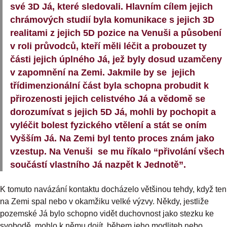
své 3D Já, které sledovali. Hlavním cílem jejich
chrámových studií byla komunikace s jejich 3D
realitami z jejich 5D pozice na Venuši a působení
v roli průvodců, kteří měli léčit a probouzet ty
části jejich úplného Já, jež byly dosud uzamčeny
v zapomnění na Zemi. Jakmile by se jejich
třídimenzionální část byla schopna probudit k
přirozenosti jejich celistvého Já a vědomě se
dorozumívat s jejich 5D Já, mohli by pochopit a
vyléčit bolest fyzického vtělení a stát se oním
Vyšším Já. Na Zemi byl tento proces znám jako
vzestup. Na Venuši se mu říkalo “přivolání všech
součástí vlastního Já nazpět k Jednotě”.
K tomuto navázání kontaktu docházelo většinou tehdy, když ten
na Zemi spal nebo v okamžiku velké výzvy. Někdy, jestliže
pozemské Já bylo schopno vidět duchovnost jako stezku ke
svobodě, mohlo k němu dojít během jeho modliteb nebo