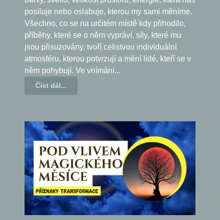
posiluje nebo oslabuje, kterou my sami měníme.
Všechno, co se na určitém místě kdy přihodilo,
příběhy, které se o něm vypráví, síly, které mu
jsou přisuzovány, tvoří celistvou individuální
atmosféru, kterou potvrzují a mění lidé, kteří se v
něm pohybují. Ve vnímání...
Číst dál...