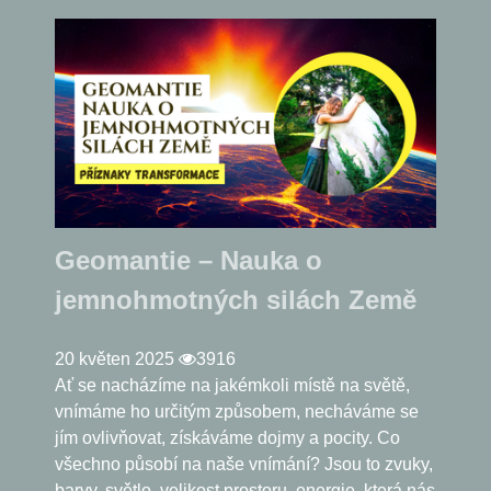
Geomantie – Nauka o
jemnohmotných silách Země
20 květen 2025
3916
Ať se nacházíme na jakémkoli místě na světě,
vnímáme ho určitým způsobem, necháváme se
jím ovlivňovat, získáváme dojmy a pocity. Co
všechno působí na naše vnímání? Jsou to zvuky,
barvy, světlo, velikost prostoru, energie, která nás