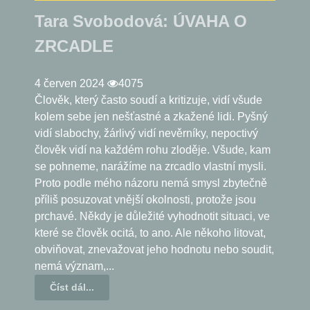
Tara Svobodová: ÚVAHA O
ZRCADLE
4 červen 2024
4075
Člověk, který často soudí a kritizuje, vidí všude
kolem sebe jen nešťastné a zkažené lidi. Pyšný
vidí slabochy, žárlivý vidí nevěrníky, nepoctivý
člověk vidí na každém rohu zloděje. Všude, kam
se pohneme, narážíme na zrcadlo vlastní mysli.
Proto podle mého názoru nemá smysl zbytečně
příliš posuzovat vnější okolnosti, protože jsou
prchavé. Někdy je důležité vyhodnotit situaci, ve
které se člověk ocitá, to ano. Ale někoho litovat,
obviňovat, znevažovat jeho hodnotu nebo soudit,
nemá význam,...
Číst dál...