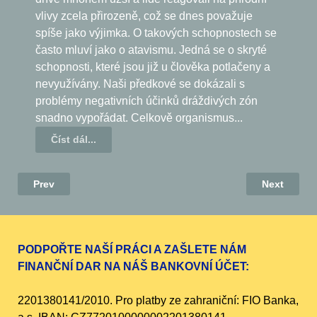
vlivy zcela přirozeně, což se dnes považuje
spíše jako výjimka. O takových schopnostech se
často mluví jako o atavismu. Jedná se o skryté
schopnosti, které jsou již u člověka potlačeny a
nevyužívány. Naši předkové se dokázali s
problémy negativních účinků dráždivých zón
snadno vypořádat. Celkově organismus...
Číst dál...
Prev
Next
PODPOŘTE NAŠÍ PRÁCI A ZAŠLETE NÁM
FINANČNÍ DAR NA NÁŠ BANKOVNÍ ÚČET:
2201380141/2010. Pro platby ze zahraniční: FIO Banka,