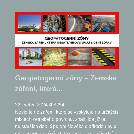
Geopatogenní zóny – Zemská
záření, která...
22 květen 2024
3254
Neviditelné záření, které se vyskytuje na určitých
místech zemského povrchu, znají lidé již od
nejstarších dob. Spojení člověka s přírodou bylo
dříve mnohem užší a lidé reagovali na přírodní