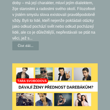
doby – má její charakter, mluví jejím dialektem,
žije starostmi a radostmi svého okolí. Filozofové
v jistém smyslu slova existovali pravděpodobně
vždy. Byli to lidé, kteří nejenže pokládali otázky
jako odkud pochází svět nebo odkud pocházejí
lidé, ale co je důležitější, nepřestávali se ptát na
věci, jež s...
Číst dál...