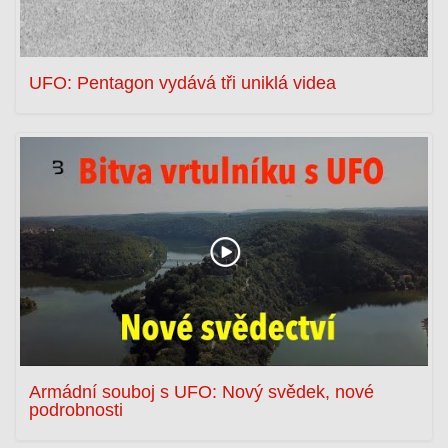
UFO: Pentagon vydává tři uniklá videa
Armádní souboj s UFO: Nový svědek, nové
podrobnosti