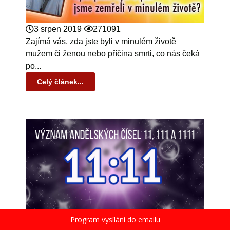
3 srpen 2019
271091
Zajímá vás, zda jste byli v minulém životě
mužem či ženou nebo příčina smrti, co nás čeká
po...
Celý článek...
Program vysílání do emailu
13 duben 2020
270722