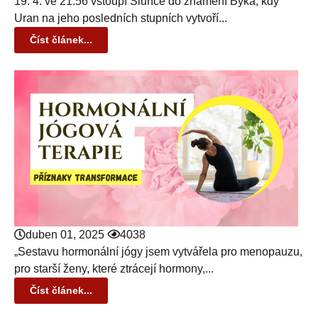
19. 4. ve 21:56 vstoupí Slunce do znamení Býka, kdy
Uran na jeho posledních stupních vytvoří...
Číst článek...
duben 01, 2025
4038
„Sestavu hormonální jógy jsem vytvářela pro menopauzu,
pro starší ženy, které ztrácejí hormony,...
Číst článek...