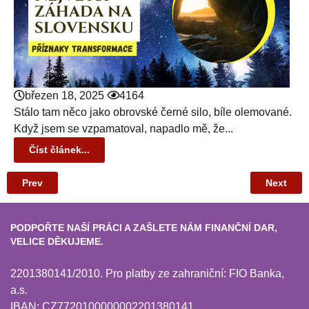
březen 18, 2025
4164
Stálo tam něco jako obrovské černé silo, bíle olemované.
Když jsem se vzpamatoval, napadlo mě, že...
Číst článek...
Prev
Next
PODPOŘTE NAŠÍ PRÁCI A ZAŠLETE NÁM FINANČNÍ DAR,
VELICE DĚKUJEME.
2201380141/2010. Pro platby ze zahraniční: FIO Banka,
a.s.
IBAN: CZ7720100000002201380141