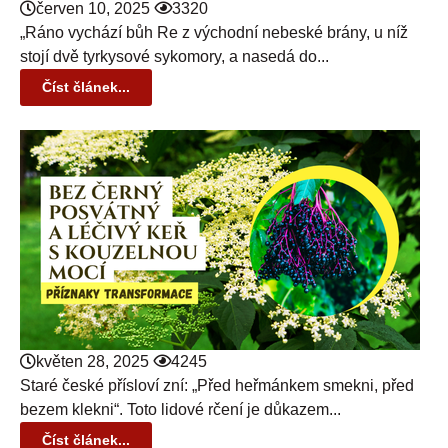
červen 10, 2025
3320
„Ráno vychází bůh Re z východní nebeské brány, u níž
stojí dvě tyrkysové sykomory, a nasedá do...
Číst článek...
květen 28, 2025
4245
Staré české přísloví zní: „Před heřmánkem smekni, před
bezem klekni“. Toto lidové rčení je důkazem...
Číst článek...