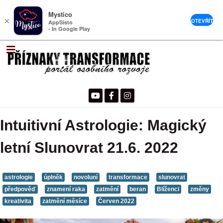
Mystico
×
OTEVŘÍT
AppSisto
- In Google Play
Intuitivní Astrologie: Magický
letní Slunovrat 21.6. 2022
astrologie
úplněk
novoluní
transformace
slunovrat
předpověď
znamení raka
zatmění
beran
Blíženci
změny
kreativita
zatmění měsíce
Červen 2022