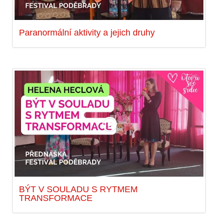
Paranormální aktivity a jejich druhy
BÝT V SOULADU S RYTMEM
TRANSFORMACE