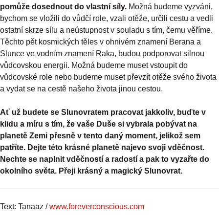
pomůže dosednout do vlastní síly.
Možná budeme vyzváni,
bychom se vložili do vůdčí role, vzali otěže, určili cestu a vedli
ostatní skrze sílu a neústupnost v souladu s tím, čemu věříme.
Těchto pět kosmických těles v ohnivém znamení Berana a
Slunce ve vodním znamení Raka, budou podporovat silnou
vůdcovskou energii. Možná budeme muset vstoupit do
vůdcovské role nebo budeme muset převzít otěže svého života
a vydat se na cestě našeho života jinou cestou.
Ať už budete se Slunovratem pracovat jakkoliv, buďte v
klidu a míru s tím, že vaše Duše si vybrala pobývat na
planetě Zemi přesně v tento daný moment, jelikož sem
patříte. Dejte této krásné planetě najevo svoji vděčnost.
Nechte se naplnit vděčností a radostí a pak to vyzařte do
okolního světa. Přeji krásný a magický Slunovrat.
Text: Tanaaz /
www.foreverconscious.com