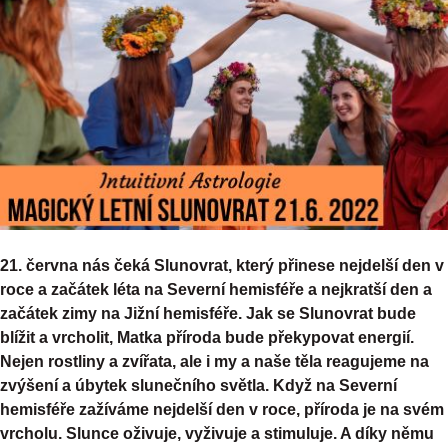
21. června nás čeká Slunovrat, který přinese nejdelší den v
roce a začátek léta na Severní hemisféře a nejkratší den a
začátek zimy na Jižní hemisféře. Jak se Slunovrat bude
blížit a vrcholit, Matka příroda bude překypovat energií.
Nejen rostliny a zvířata, ale i my a naše těla reagujeme na
zvýšení a úbytek slunečního světla. Když na Severní
hemisféře zažíváme nejdelší den v roce, příroda je na svém
vrcholu. Slunce oživuje, vyživuje a stimuluje. A díky němu