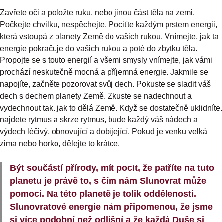
Zavřete oči a položte ruku, nebo jinou část těla na zemi.
Počkejte chvilku, nespěchejte. Pociťte každým prstem energii,
která vstoupá z planety Země do vašich rukou. Vnímejte, jak ta
energie pokračuje do vašich rukou a poté do zbytku těla.
Propojte se s touto energií a všemi smysly vnímejte, jak vámi
prochází neskutečně mocná a příjemná energie. Jakmile se
napojíte, začněte pozorovat svůj dech. Pokuste se sladit váš
dech s dechem planety Země. Zkuste se nadechnout a
vydechnout tak, jak to dělá Země. Když se dostatečně uklidníte,
najdete rytmus a skrze rytmus, bude každý váš nádech a
výdech léčivý, obnovující a dobíjející. Pokud je venku velká
zima nebo horko, dělejte to krátce.
Být součástí přírody, mít pocit, že patříte na tuto
planetu je právě to, s čím nám Slunovrat může
pomoci. Na této planetě je tolik oddělenosti.
Slunovratové energie nám připomenou, že jsme
si více podobní než odlišní a že každá Duše si