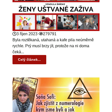
3 říjen 2023
279791
Byla roztěkaná, utahaná a kafe pila neúměrně
rychle. Prý musí brzy jít, protože na ni doma
čeká...
Celý článek...