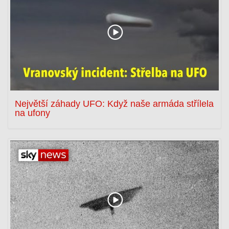
Největší záhady UFO: Když naše armáda střílela
na ufony