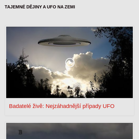
TAJEMNÉ DĚJINY A UFO NA ZEMI
Badatelé živě: Nejzáhadnější případy UFO