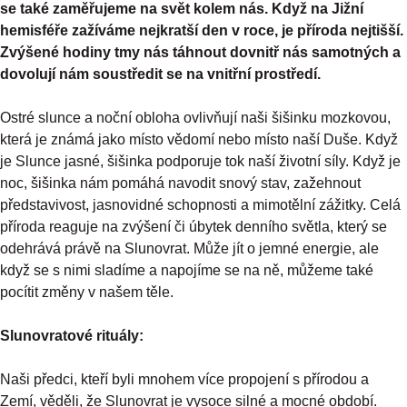
se také zaměřujeme na svět kolem nás. Když na Jižní
hemisféře zažíváme nejkratší den v roce, je příroda nejtišší.
Zvýšené hodiny tmy nás táhnout dovnitř nás samotných a
dovolují nám soustředit se na vnitřní prostředí.
Ostré slunce a noční obloha ovlivňují naši šišinku mozkovou,
která je známá jako místo vědomí nebo místo naší Duše. Když
je Slunce jasné, šišinka podporuje tok naší životní síly. Když je
noc, šišinka nám pomáhá navodit snový stav, zažehnout
představivost, jasnovidné schopnosti a mimotělní zážitky. Celá
příroda reaguje na zvýšení či úbytek denního světla, který se
odehrává právě na Slunovrat. Může jít o jemné energie, ale
když se s nimi sladíme a napojíme se na ně, můžeme také
pocítit změny v našem těle.
Slunovratové rituály:
Naši předci, kteří byli mnohem více propojení s přírodou a
Zemí, věděli, že Slunovrat je vysoce silné a mocné období.