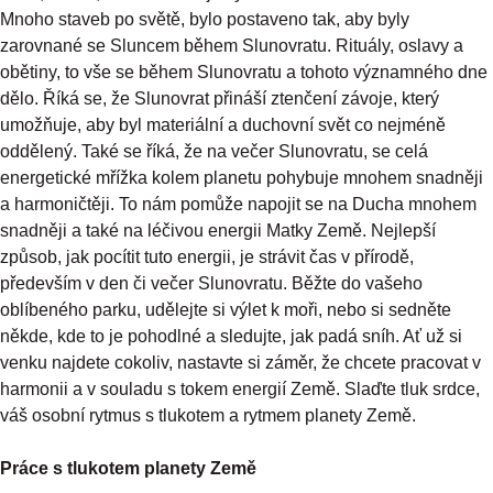
Mnoho staveb po světě, bylo postaveno tak, aby byly
zarovnané se Sluncem během Slunovratu. Rituály, oslavy a
obětiny, to vše se během Slunovratu a tohoto významného dne
dělo. Říká se, že Slunovrat přináší ztenčení závoje, který
umožňuje, aby byl materiální a duchovní svět co nejméně
oddělený. Také se říká, že na večer Slunovratu, se celá
energetické mřížka kolem planetu pohybuje mnohem snadněji
a harmoničtěji. To nám pomůže napojit se na Ducha mnohem
snadněji a také na léčivou energii Matky Země. Nejlepší
způsob, jak pocítit tuto energii, je strávit čas v přírodě,
především v den či večer Slunovratu. Běžte do vašeho
oblíbeného parku, udělejte si výlet k moři, nebo si sedněte
někde, kde to je pohodlné a sledujte, jak padá sníh. Ať už si
venku najdete cokoliv, nastavte si záměr, že chcete pracovat v
harmonii a v souladu s tokem energií Země. Slaďte tluk srdce,
váš osobní rytmus s tlukotem a rytmem planety Země.
Práce s tlukotem planety Země