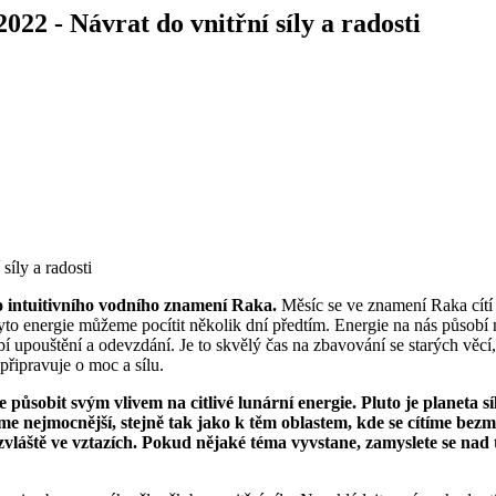
022 - Návrat do vnitřní síly a radosti
o intuitivního vodního znamení Raka.
Měsíc se ve znamení Raka cítí 
e tyto energie můžeme pocítit několik dní předtím. Energie na nás půs
bí upouštění a odevzdání. Je to skvělý čas na zbavování se starých vě
připravuje o moc a sílu.
e působit svým vlivem na citlivé lunární energie. Pluto je planeta 
tíme nejmocnější, stejně tak jako k těm oblastem, kde se cítíme bez
zvláště ve vztazích. Pokud nějaké téma vyvstane, zamyslete se nad t