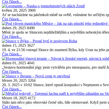
Číst článek...
květen 20, 2025
3909
Ať se nacházíme na jakémkoli místě na světě, vnímáme ho určitým z
Číst článek...
duben 29, 2025
8490
Měsíc je spolu se Sluncem nejdůležitějším a největším nebeským těles
Číst článek...
duben 15, 2025
3627
19. 4. ve 21:56 vstoupí Slunce do znamení Býka, kdy Uran na jeho po
Číst článek...
duben 01, 2025
4041
„Sestavu hormonální jógy jsem vytvářela pro menopauzu, pro starší žen
Číst článek...
březen 20, 2025
3204
20. 3. 2025 v 10:02 Slunce, které opustí konjunkci s Neptunem a Sev
Číst článek...
březen 18, 2025
4172
Stálo tam něco jako obrovské černé silo, bíle olemované. Když jsem s
Číst článek...