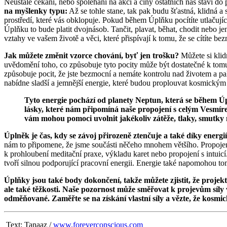
Neustálé čekání, nebo spoléhání na akci a činy ostatních nás staví do
na myšlenky typu:
Až se tohle stane, tak pak budu šťastná, klidná a s
prostředí, které vás obklopuje. Pokud během Úplňku pocítíte utlačujíc
Úplňku to bude platit dvojnásob. Tančit, plavat, běhat, chodit nebo 
vztahy ve vašem životě a věci, které přispívají k tomu, že se cítíte be
Jak můžete změnit vzorce chování, byť jen trošku?
Můžete si klidn
uvědomění toho, co způsobuje tyto pocity může být dostatečné k tomu,
způsobuje pocit, že jste bezmocní a nemáte kontrolu nad životem a pak
nabídne sladší a jemnější energie, které budou proplouvat kosmický
Tyto energie pochází od planety Neptun, která se během Ú
lásky, které nám připomíná naše propojení s celým Vesmír
vám mohou pomoci uvolnit jakékoliv zátěže, tlaky, smutky 
Úplněk je čas, kdy se závoj přirozeně ztenčuje a také díky energ
nám to připomene, že jsme součásti něčeho mnohem většího. Propojení
k prohloubení meditační praxe, výkladu karet nebo propojení s intuicí
tvoří silnou podporující pracovní energii. Energie také napomohou tom
Úplňky jsou také body dokončení, takže můžete zjistit, že proje
ale také těžkosti. Naše pozornost může směřovat k projevům síl
odměňované. Zaměřte se na získání vlastní síly a vězte, že kosm
Text: Tanaaz /
www.foreverconscious.com