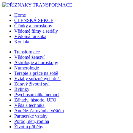
Home
ČLENSKÁ SEKCE
Články a horoskopy
Vědomé filmy a seriály
Vědomá turistika
Kontakt
Transformace
Vědomé ženství
Astrologie a horoskopy
Numerologie
Terapie a práce na sobě
Vztahy spřízněných duší
Zdravý životní styl
Bylinky
Psychosomatika nemocí
Záhady, historie, UFO
Věda a technika
Andělé, čarování a věštění
Partnerské vztahy
Porod, děti, rodina
Životní příběhy