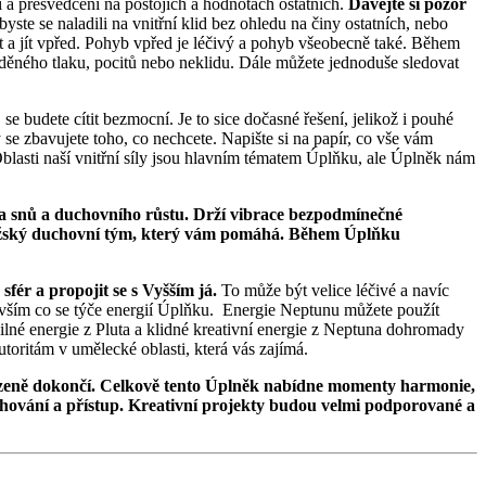
í a přesvědčení na postojích a hodnotách ostatních.
Dávejte si pozor
byste se naladili na vnitřní klid bez ohledu na činy ostatních, nebo
at a jít vpřed. Pohyb vpřed je léčivý a pohyb všeobecně také. Během
maděného tlaku, pocitů nebo neklidu. Dále můžete jednoduše sledovat
e budete cítit bezmocní. Je to sice dočasné řešení, jelikož i pouhé
se zbavujete toho, co nechcete. Napište si na papír, co vše vám
 Oblasti naší vnitřní síly jsou hlavním tématem Úplňku, ale Úplněk nám
ta snů a duchovního růstu. Drží vibrace bezpodmínečné
ě božský duchovní tým, který vám pomáhá. Během Úplňku
fér a propojit se s Vyšším já.
To může být velice léčivé a navíc
devším co se týče energií Úplňku. Energie Neptunu můžete použít
Silné energie z Pluta a klidné kreativní energie z Neptuna dohromady
toritám v umělecké oblasti, která vás zajímá.
řirozeně dokončí. Celkově tento Úplněk nabídne momenty harmonie,
chování a přístup. Kreativní projekty budou velmi podporované a