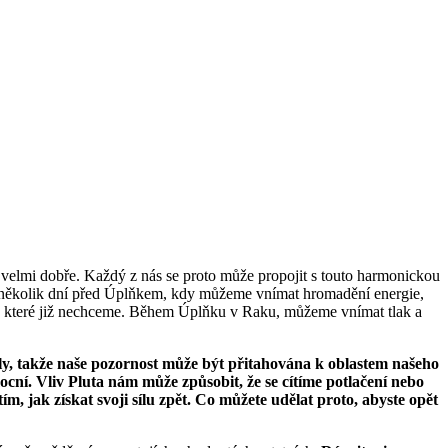
velmi dobře. Každý z nás se proto může propojit s touto harmonickou
obí několik dní před Úplňkem, kdy můžeme vnímat hromadění energie,
cí, které již nechceme. Během Úplňku v Raku, můžeme vnímat tlak a
síly, takže naše pozornost může být přitahována k oblastem našeho
mocní. Vliv Pluta nám může způsobit, že se cítíme potlačení nebo
ím, jak získat svoji sílu zpět. Co můžete udělat proto, abyste opět