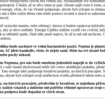
 pozice bezmocného člověk bez vnitřní síly. Nezakládejte své rozhodnut
pokojená. Čekání, až se něco stane je past. Zkuste najít cestu k tomu, a
í energii, vězte, že vás Vesmír podporuje, abyste byli schopni se oklep
jen stát a třást celým tělem vám může pomoci uvolnit a zbavit se nahro
zmocní.
ě vymyslet mantru, nebo afirmaci, kterou si budete opakovat kdykoliv, s
 aby se něco změnilo. Energie Úplňku můžete využít i ke cvičení, kdy 
 to obřadně spalte, čímž dáte jasně najevo, že už to tak mít nechcete.
m nebem.
plňku bude nacházet ve velmi harmonické pozici. Neptun je plane
em. Ať jdete kamkoliv, vězte, že nejste sami. Máte na své stran
nebo pocity úzkosti.
iím Neptuna, pro nás bude mnohem jednoduší napojit se do vyšších s
 s naší vlastní duchovností může být velice uklidňující praktika, pře
. Tato energie také podporuje kreativní projekty, na kterých pracujete. 
u, abyste byli schopni svojí uměleckou tvorbu představit lidem nebo au
kty, na kterých pracujete, především ty kreativní, se najednou p
y v našich vztazích a můžeme mít potřebu vědomě upravovat svoje 
ická podpora bude dopadat ze všech stran.