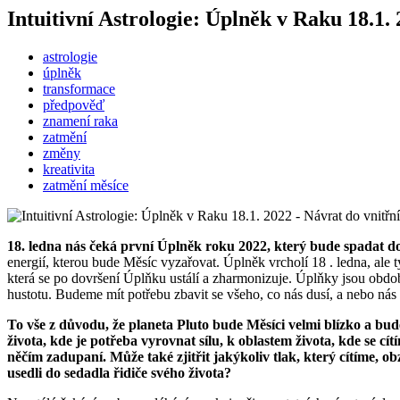
Intuitivní Astrologie: Úplněk v Raku 18.1. 2
astrologie
úplněk
transformace
předpověď
znamení raka
zatmění
změny
kreativita
zatmění měsíce
18. ledna nás čeká první Úplněk roku 2022, který bude spadat d
energií, kterou bude Měsíc vyzařovat. Úplněk vrcholí 18 . ledna, al
která se po dovršení Úplňku ustálí a zharmonizuje. Úplňky jsou obdo
hustotu. Budeme mít potřebu zbavit se všeho, co nás dusí, a nebo nás 
To vše z důvodu, že planeta Pluto bude Měsíci velmi blízko a bud
života, kde je potřeba vyrovnat sílu, k oblastem života, kde se cí
něčím zadupaní. Může také zjitřit jakýkoliv tlak, který cítíme, ob
usedli do sedadla řidiče svého života?