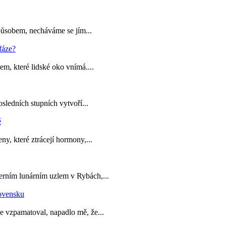
působem, necháváme se jím...
em, které lidské oko vnímá....
sledních stupních vytvoří...
y, které ztrácejí hormony,...
erním lunárním uzlem v Rybách,...
e vzpamatoval, napadlo mě, že...