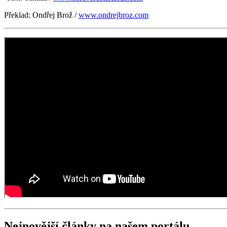
Překlad: Ondřej Brož /
www.ondrejbroz.com
Nejnovější články na našem portálu