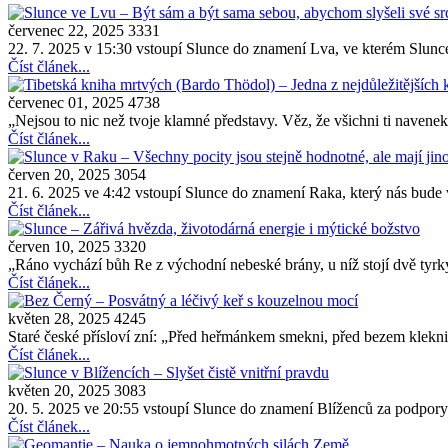
červenec 22, 2025
3331
22. 7. 2025 v 15:30 vstoupí Slunce do znamení Lva, ve kterém Slunce
Číst článek...
červenec 01, 2025
4738
„Nejsou to nic než tvoje klamné představy. Věz, že všichni ti navenek 
Číst článek...
červen 20, 2025
3054
21. 6. 2025 ve 4:42 vstoupí Slunce do znamení Raka, který nás bude 
Číst článek...
červen 10, 2025
3320
„Ráno vychází bůh Re z východní nebeské brány, u níž stojí dvě tyrk
Číst článek...
květen 28, 2025
4245
Staré české přísloví zní: „Před heřmánkem smekni, před bezem klekni“
Číst článek...
květen 20, 2025
3083
20. 5. 2025 ve 20:55 vstoupí Slunce do znamení Blíženců za podpory
Číst článek...