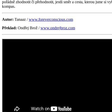
pořádně zhodnotit či přehodnotit, jestli směr a cesta, kterou jsme si v
kompas.
Autor:
Tanaaz /
www.foreverconscious.com
Překlad:
Ondřej Brož /
www.ondrejbroz.com