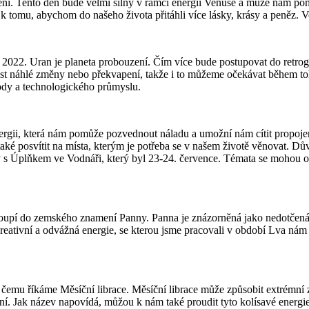
í. Tento den bude velmi silný v rámci energií Venuše a může nám pomo
 tomu, abychom do našeho života přitáhli více lásky, krásy a peněz. V
a 2022. Uran je planeta probouzení. Čím více bude postupovat do retrog
inést náhlé změny nebo překvapení, takže i to můžeme očekávat během to
body a technologického průmyslu.
ergii, která nám pomůže pozvednout náladu a umožní nám cítit propojen
 také posvítit na místa, kterým je potřeba se v našem životě věnovat. D
s Úplňkem ve Vodnáři, který byl 23-24. července. Témata se mohou opa
upí do zemského znamení Panny. Panna je znázorněná jako nedotčená, 
eativní a odvážná energie, se kterou jsme pracovali v období Lva nám p
 čemu říkáme Měsíční librace. Měsíční librace může způsobit extrémní z
. Jak název napovídá, můžou k nám také proudit tyto kolísavé energ