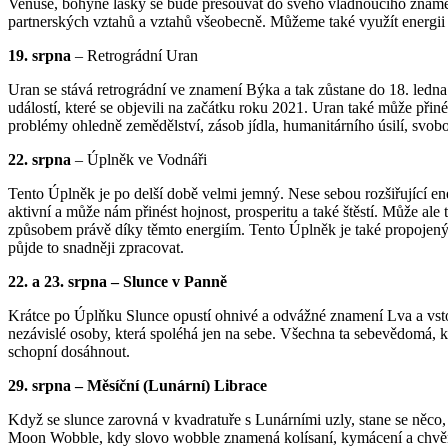
Venuše, bohyně lásky se bude přesouvat do svého vládnoucího znamen
partnerských vztahů a vztahů všeobecně. Můžeme také využít energii k
19. srpna
– Retrográdní Uran
Uran se stává retrográdní ve znamení Býka a tak zůstane do 18. ledn
událostí, které se objevili na začátku roku 2021. Uran také může př
problémy ohledně zemědělství, zásob jídla, humanitárního úsilí, svo
22. srpna
– Úplněk ve Vodnáři
Tento Úplněk je po delší době velmi jemný. Nese sebou rozšiřující en
aktivní a může nám přinést hojnost, prosperitu a také štěstí. Může ale
způsobem právě díky těmto energiím. Tento Úplněk je také propojený 
půjde to snadněji zpracovat.
22. a 23. srpna – Slunce v Panně
Krátce po Úplňku Slunce opustí ohnivé a odvážné znamení Lva a vsto
nezávislé osoby, která spoléhá jen na sebe. Všechna ta sebevědomá, kr
schopní dosáhnout.
29. srpna – Měsíční (Lunární) Librace
Když se slunce zarovná v kvadratuře s Lunárními uzly, stane se něco,
Moon Wobble, kdy slovo wobble znamená kolísaní, kymácení a chvění