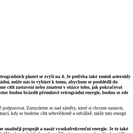
rográdních planet se zvýší na 4. Je potřeba také zmínit asteroidy
grádní, může nás to vybízet k tomu, abychom se poohlédli do
e cítit zastavení nebo zmatení v otázce toho, jak pokračovat
stor budou brázdit přemítavé retrográdní energie, budou se zde
ě podporovat. Zamysleme se nad záměry, které si chceme nastavit,
tuací, kdy se budeme cítit sebevědomě a odvážně, takže tuto energii
e snadněji propojit a nasát vysokofrekvenční energie. Je to také