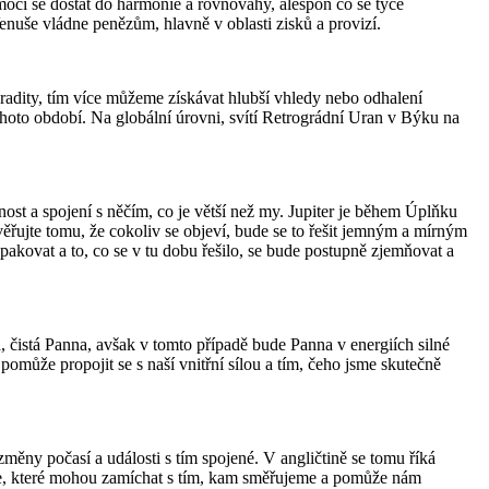
ci se dostat do harmonie a rovnováhy, alespoň co se týče
enuše vládne penězům, hlavně v oblasti zisků a provizí.
radity, tím více můžeme získávat hlubší vhledy nebo odhalení
hoto období. Na globální úrovni, svítí Retrográdní Uran v Býku na
ost a spojení s něčím, co je větší než my. Jupiter je během Úplňku
ůvěřujte tomu, že cokoliv se objeví, bude se to řešit jemným a mírným
kovat a to, co se v tu dobu řešilo, se bude postupně zjemňovat a
čistá Panna, avšak v tomto případě bude Panna v energiích silné
omůže propojit se s naší vnitřní sílou a tím, čeho jsme skutečně
měny počasí a události s tím spojené. V angličtině se tomu říká
ie, které mohou zamíchat s tím, kam směřujeme a pomůže nám