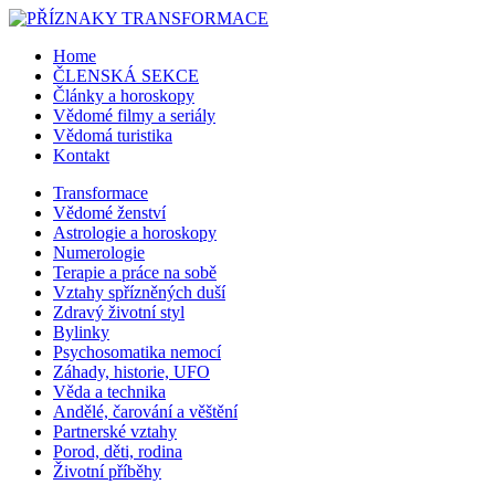
Home
ČLENSKÁ SEKCE
Články a horoskopy
Vědomé filmy a seriály
Vědomá turistika
Kontakt
Transformace
Vědomé ženství
Astrologie a horoskopy
Numerologie
Terapie a práce na sobě
Vztahy spřízněných duší
Zdravý životní styl
Bylinky
Psychosomatika nemocí
Záhady, historie, UFO
Věda a technika
Andělé, čarování a věštění
Partnerské vztahy
Porod, děti, rodina
Životní příběhy