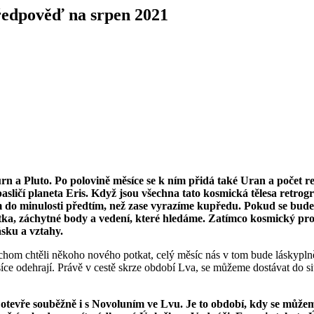
předpověď na srpen 2021
rn a Pluto. Po polovině měsíce se k ním přidá také Uran a počet ret
pasličí planeta Eris. Když jsou všechna tato kosmická tělesa retro
 do minulosti předtím, než zase vyrazíme kupředu. Pokud se budem
tka, záchytné body a vedení, které hledáme. Zatímco kosmický pro
ásku a vztahy.
ychom chtěli někoho nového potkat, celý měsíc nás v tom bude láskypln
íce odehrají. Právě v cestě skrze období Lva, se můžeme dostávat do si
 otevře souběžně i s Novoluním ve Lvu. Je to období, kdy se můžem