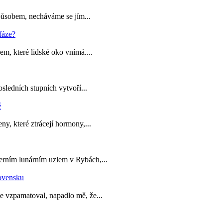
působem, necháváme se jím...
em, které lidské oko vnímá....
sledních stupních vytvoří...
y, které ztrácejí hormony,...
erním lunárním uzlem v Rybách,...
e vzpamatoval, napadlo mě, že...