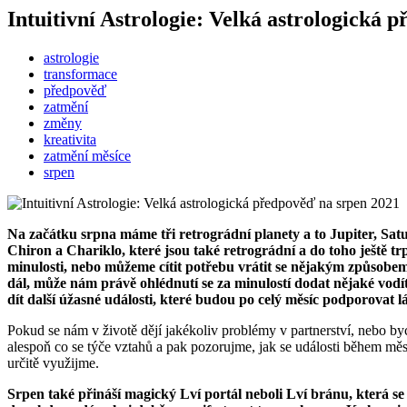
Intuitivní Astrologie: Velká astrologická 
astrologie
transformace
předpověď
zatmění
změny
kreativita
zatmění měsíce
srpen
Na začátku srpna máme tři retrográdní planety a to Jupiter, Satu
Chiron a Chariklo, které jsou také retrográdní a do toho ještě tr
minulosti, nebo můžeme cítit potřebu vrátit se nějakým způsobem
dál, může nám právě ohlédnutí se za minulostí dodat nějaké vodí
dít další úžasné události, které budou po celý měsíc podporovat l
Pokud se nám v životě dějí jakékoliv problémy v partnerství, nebo b
alespoň co se týče vztahů a pak pozorujme, jak se události během měs
určitě využijme.
Srpen také přináší magický Lví portál neboli Lví bránu, která se