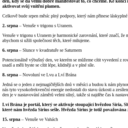
den, kdy se dá velmi dobře manifestovat to, co chceme. Ke konci
aktivovat svůj vnitřní plamen.
Celkově bude srpen měsíc plný podpory, který nám přinese láskyplné př
2. srpna
– Venuše v trigonu s Uranem.
Venuše v trigonu s Uranem je harmonické zarovnání, které značí, že m
abychom si užili společnost těch, které milujeme.
6. srpna
– Slunce v kvadratuře se Saturnem
Potencionálně výbušný den, ve kterém se můžeme cítit vyvedení z rovn
usadí a měli byste se cítit lépe, klidněji a v plné síle.
8. srpna
– Novoluní ve Lvu a Lví Brána
Jedná se o jeden z nejmagičtějších dnů v měsíci a budou k nám plynou
nás tyto vysokofrekvenční energie nedostali do stavu úzkosti a zesílený
den je v nastavování záměrů velmi silný, takže si najděte čas k nastave
Lví Brána je portál, který se aktivuje stoupající hvězdou Síria,
které nám hvězda Sírius sešle. Hvězda Sírius je totiž považována
15. srpna
– Venuše ve Vahách