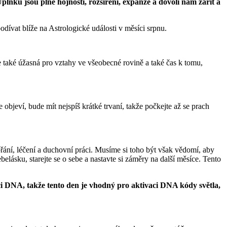
ňku jsou plné hojnosti, rozšíření, expanze a dovolí nám zářit a
dívat blíže na Astrologické události v měsíci srpnu.
e také úžasná pro vztahy ve všeobecné rovině a také čas k tomu,
bjeví, bude mít nejspíš krátké trvaní, takže počkejte až se prach
přání, léčení a duchovní práci. Musíme si toho být však vědomí, aby
belásku, starejte se o sebe a nastavte si záměry na další měsíce. Tento
vaci DNA, takže tento den je vhodný pro aktivaci DNA kódy světla,