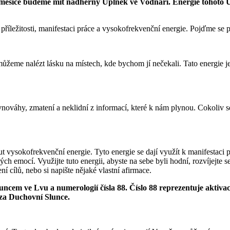
 měsíce budeme mít nádherný Úplněk ve Vodnáři. Energie tohoto Úpl
íležitosti, manifestaci práce a vysokofrekvenční energie. Pojďme se po
ůžeme nalézt lásku na místech, kde bychom jí nečekali. Tato energie j
ováhy, zmatení a neklidní z informací, které k nám plynou. Cokoliv se o
t vysokofrekvenční energie. Tyto energie se dají využít k manifestaci 
ch emocí. Využijte tuto energii, abyste na sebe byli hodní, rozvíjejte se
ní cílů, nebo si napište nějaké vlastní afirmace.
 Sluncem ve Lvu a numerologií čísla 88. Číslo 88 reprezentuje akti
 za Duchovní Slunce.