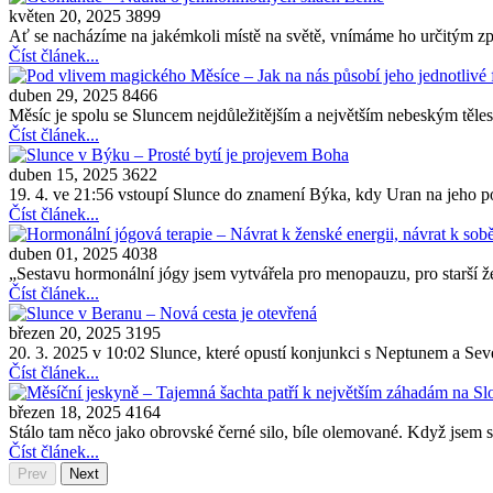
květen 20, 2025
3899
Ať se nacházíme na jakémkoli místě na světě, vnímáme ho určitým z
Číst článek...
duben 29, 2025
8466
Měsíc je spolu se Sluncem nejdůležitějším a největším nebeským těles
Číst článek...
duben 15, 2025
3622
19. 4. ve 21:56 vstoupí Slunce do znamení Býka, kdy Uran na jeho po
Číst článek...
duben 01, 2025
4038
„Sestavu hormonální jógy jsem vytvářela pro menopauzu, pro starší žen
Číst článek...
březen 20, 2025
3195
20. 3. 2025 v 10:02 Slunce, které opustí konjunkci s Neptunem a Sev
Číst článek...
březen 18, 2025
4164
Stálo tam něco jako obrovské černé silo, bíle olemované. Když jsem s
Číst článek...
Prev
Next