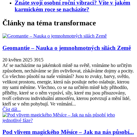
Znáte svojí osobní roční vibraci? Víte v jakém
karmickém roce se nacházíte?
Články na téma transformace
Geomantie – Nauka o jemnohmotných silách Země
20 květen 2025
3915
Ať se nacházíme na jakémkoli místě na světě, vnímáme ho určitým
způsobem, necháváme se jím ovlivňovat, získáváme dojmy a pocity.
Co všechno působí na naše vnímání? Jsou to zvuky, barvy, světlo,
velikost prostoru, energie, která nás posiluje nebo oslabuje, kterou
my sami měníme. Všechno, co se na určitém místě kdy přihodilo,
příběhy, které se o něm vypráví, síly, které mu jsou přisuzovány,
tvoří celistvou individuální atmosféru, kterou potvrzují a mění lidé,
kteří se v něm pohybují. Ve vnímání...
Číst dál...
Pod vlivem magického Měsíce – Jak na nás působí...