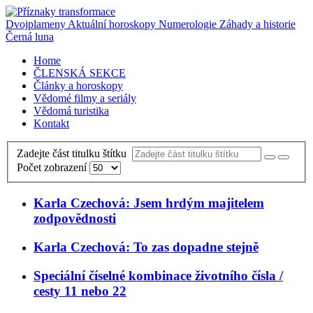
Dvojplameny
Aktuální horoskopy
Numerologie
Záhady a historie
Černá luna
Home
ČLENSKÁ SEKCE
Články a horoskopy
Vědomé filmy a seriály
Vědomá turistika
Kontakt
Zadejte část titulku štítku
Počet zobrazení
Karla Czechová: Jsem hrdým majitelem
zodpovědnosti
Karla Czechová: To zas dopadne stejně
Speciální číselné kombinace životního čísla /
cesty 11 nebo 22