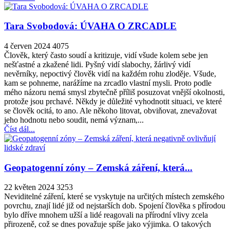
Tara Svobodová: ÚVAHA O ZRCADLE
4 červen 2024
4075
Člověk, který často soudí a kritizuje, vidí všude kolem sebe jen
nešťastné a zkažené lidi. Pyšný vidí slabochy, žárlivý vidí
nevěrníky, nepoctivý člověk vidí na každém rohu zloděje. Všude,
kam se pohneme, narážíme na zrcadlo vlastní mysli. Proto podle
mého názoru nemá smysl zbytečně příliš posuzovat vnější okolnosti,
protože jsou prchavé. Někdy je důležité vyhodnotit situaci, ve které
se člověk ocitá, to ano. Ale někoho litovat, obviňovat, znevažovat
jeho hodnotu nebo soudit, nemá význam,...
Číst dál...
Geopatogenní zóny – Zemská záření, která...
22 květen 2024
3253
Neviditelné záření, které se vyskytuje na určitých místech zemského
povrchu, znají lidé již od nejstarších dob. Spojení člověka s přírodou
bylo dříve mnohem užší a lidé reagovali na přírodní vlivy zcela
přirozeně, což se dnes považuje spíše jako výjimka. O takových