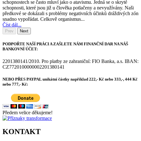
schopnostech se často mluví jako o atavismu. Jedná se o skryté
schopnosti, které jsou již u člověka potlačeny a nevyužívány. Naši
předkové se dokázali s problémy negativních účinků dráždivých zón
snadno vypořádat. Celkově organismus...
Číst dál...
Prev
Next
PODPOŘTE NAŠÍ PRÁCI A ZAŠLETE NÁM FINANČNÍ DAR NA NÁŠ
BANKOVNÍ ÚČET:
2201380141/2010. Pro platby ze zahraniční: FIO Banka, a.s. IBAN:
CZ7720100000002201380141
NEBO PŘES PAYPAL unikátní částky například 222,- Kč nebo 333,-, 444 Kč
nebo 777,- Kč:
Předem velice děkujeme!
KONTAKT