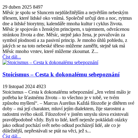
29 duben 2025
8497
Měsíc je spolu se Sluncem nejdůležitějším a největším nebeským
tělesem, které lidské oko vnímá. Společně určují den a noc, rytmus
dne a lidské biorytmy, kalendáře mnoha kultur i cyklus života.
Měsíc je spojován s ženským principem, s tajemnem, odvrácenou
stránkou života a dne. Měsíc, stejně jako žena, je považován za
symbol plodnosti a za pasivní princip. Je mnoho úhlů pohledu, z
jakých se na toto nebeské těleso můžeme zaměřit, stejně tak má
Měsíc mnoho vrstev, které můžeme zkoumat. Z...
Číst dál...
Stoicismus – Cesta k dokonalému sebepoznání
19 listopad 2024
4923
Stoicismus – Cesta k dokonalému sebepoznání „Jen velmi málo je
potřeba ke šťastnému životu – to všechno je v tobě, ve tvém
způsobu myšlení“. – Marcus Aurelius Každá filozofie je dítětem své
doby – má její charakter, mluví jejím dialektem, žije starostmi a
radostmi svého okolí. Filozofové v jistém smyslu slova existovali
pravděpodobně vždy. Byli to lidé, kteří nejenže pokládali otázky
jako odkud pochází svět nebo odkud pocházejí lidé, ale co je
důležitější, nepřestávali se ptát na věci, jež s...
Číst dál...