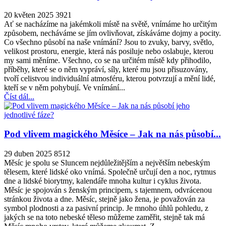
20 květen 2025
3921
Ať se nacházíme na jakémkoli místě na světě, vnímáme ho určitým
způsobem, necháváme se jím ovlivňovat, získáváme dojmy a pocity.
Co všechno působí na naše vnímání? Jsou to zvuky, barvy, světlo,
velikost prostoru, energie, která nás posiluje nebo oslabuje, kterou
my sami měníme. Všechno, co se na určitém místě kdy přihodilo,
příběhy, které se o něm vypráví, síly, které mu jsou přisuzovány,
tvoří celistvou individuální atmosféru, kterou potvrzují a mění lidé,
kteří se v něm pohybují. Ve vnímání...
Číst dál...
Pod vlivem magického Měsíce – Jak na nás působí...
29 duben 2025
8512
Měsíc je spolu se Sluncem nejdůležitějším a největším nebeským
tělesem, které lidské oko vnímá. Společně určují den a noc, rytmus
dne a lidské biorytmy, kalendáře mnoha kultur i cyklus života.
Měsíc je spojován s ženským principem, s tajemnem, odvrácenou
stránkou života a dne. Měsíc, stejně jako žena, je považován za
symbol plodnosti a za pasivní princip. Je mnoho úhlů pohledu, z
jakých se na toto nebeské těleso můžeme zaměřit, stejně tak má