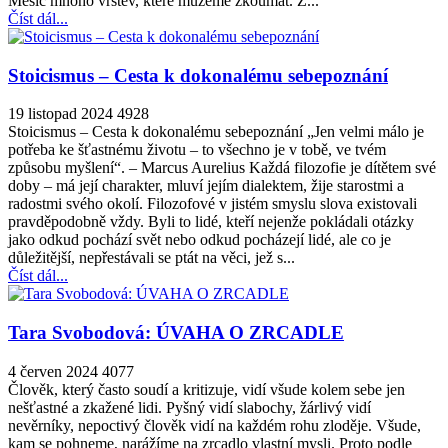
Měsíc mnoho vrstev, které můžeme zkoumat. Z...
Číst dál...
Stoicismus – Cesta k dokonalému sebepoznání
19 listopad 2024
4928
Stoicismus – Cesta k dokonalému sebepoznání „Jen velmi málo je
potřeba ke šťastnému životu – to všechno je v tobě, ve tvém
způsobu myšlení“. – Marcus Aurelius Každá filozofie je dítětem své
doby – má její charakter, mluví jejím dialektem, žije starostmi a
radostmi svého okolí. Filozofové v jistém smyslu slova existovali
pravděpodobně vždy. Byli to lidé, kteří nejenže pokládali otázky
jako odkud pochází svět nebo odkud pocházejí lidé, ale co je
důležitější, nepřestávali se ptát na věci, jež s...
Číst dál...
Tara Svobodová: ÚVAHA O ZRCADLE
4 červen 2024
4077
Člověk, který často soudí a kritizuje, vidí všude kolem sebe jen
nešťastné a zkažené lidi. Pyšný vidí slabochy, žárlivý vidí
nevěrníky, nepoctivý člověk vidí na každém rohu zloděje. Všude,
kam se pohneme, narážíme na zrcadlo vlastní mysli. Proto podle