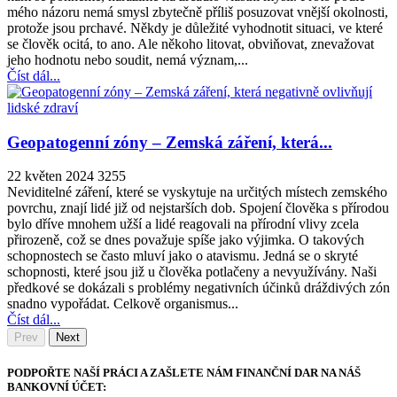
mého názoru nemá smysl zbytečně příliš posuzovat vnější okolnosti,
protože jsou prchavé. Někdy je důležité vyhodnotit situaci, ve které
se člověk ocitá, to ano. Ale někoho litovat, obviňovat, znevažovat
jeho hodnotu nebo soudit, nemá význam,...
Číst dál...
Geopatogenní zóny – Zemská záření, která...
22 květen 2024
3255
Neviditelné záření, které se vyskytuje na určitých místech zemského
povrchu, znají lidé již od nejstarších dob. Spojení člověka s přírodou
bylo dříve mnohem užší a lidé reagovali na přírodní vlivy zcela
přirozeně, což se dnes považuje spíše jako výjimka. O takových
schopnostech se často mluví jako o atavismu. Jedná se o skryté
schopnosti, které jsou již u člověka potlačeny a nevyužívány. Naši
předkové se dokázali s problémy negativních účinků dráždivých zón
snadno vypořádat. Celkově organismus...
Číst dál...
Prev
Next
PODPOŘTE NAŠÍ PRÁCI A ZAŠLETE NÁM FINANČNÍ DAR NA NÁŠ
BANKOVNÍ ÚČET: