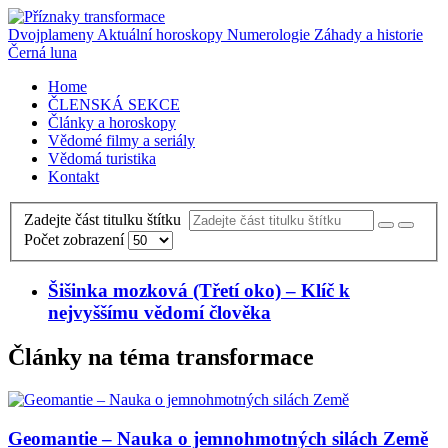
Dvojplameny
Aktuální horoskopy
Numerologie
Záhady a historie
Černá luna
Home
ČLENSKÁ SEKCE
Články a horoskopy
Vědomé filmy a seriály
Vědomá turistika
Kontakt
Zadejte část titulku štítku
Počet zobrazení
Šišinka mozková (Třetí oko) – Klíč k
nejvyššímu vědomí člověka
Články na téma transformace
Geomantie – Nauka o jemnohmotných silách Země