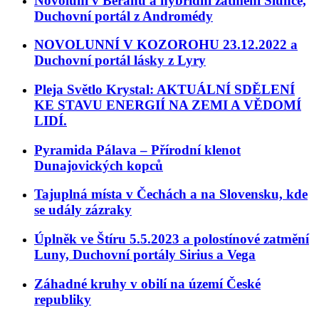
Novoluní v Beranu a hybridní zatmění Slunce,
Duchovní portál z Andromédy
NOVOLUNNÍ V KOZOROHU 23.12.2022 a
Duchovní portál lásky z Lyry
Pleja Světlo Krystal: AKTUÁLNÍ SDĚLENÍ
KE STAVU ENERGIÍ NA ZEMI A VĚDOMÍ
LIDÍ.
Pyramida Pálava – Přírodní klenot
Dunajovických kopců
Tajuplná místa v Čechách a na Slovensku, kde
se udály zázraky
Úplněk ve Štíru 5.5.2023 a polostínové zatmění
Luny, Duchovní portály Sirius a Vega
Záhadné kruhy v obilí na území České
republiky