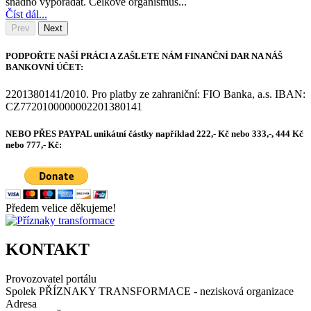
snadno vypořádat. Celkově organismus...
Číst dál...
Prev
Next
PODPOŘTE NAŠÍ PRÁCI A ZAŠLETE NÁM FINANČNÍ DAR NA NÁŠ
BANKOVNÍ ÚČET:
2201380141/2010. Pro platby ze zahraniční: FIO Banka, a.s. IBAN:
CZ7720100000002201380141
NEBO PŘES PAYPAL unikátní částky například 222,- Kč nebo 333,-, 444 Kč
nebo 777,- Kč:
Předem velice děkujeme!
KONTAKT
Provozovatel portálu
Spolek PŘÍZNAKY TRANSFORMACE - nezisková organizace
Adresa