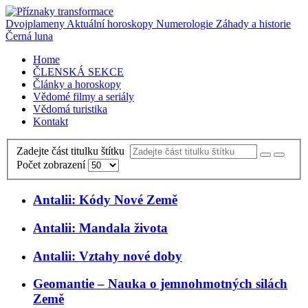
Dvojplameny
Aktuální horoskopy
Numerologie
Záhady a historie
Černá luna
Home
ČLENSKÁ SEKCE
Články a horoskopy
Vědomé filmy a seriály
Vědomá turistika
Kontakt
Zadejte část titulku štítku
Počet zobrazení
Antalii: Kódy Nové Země
Antalii: Mandala života
Antalii: Vztahy nové doby
Geomantie – Nauka o jemnohmotných silách
Země