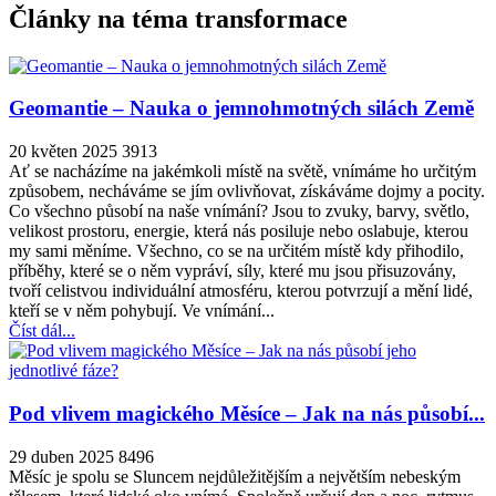
Články na téma transformace
Geomantie – Nauka o jemnohmotných silách Země
20 květen 2025
3913
Ať se nacházíme na jakémkoli místě na světě, vnímáme ho určitým
způsobem, necháváme se jím ovlivňovat, získáváme dojmy a pocity.
Co všechno působí na naše vnímání? Jsou to zvuky, barvy, světlo,
velikost prostoru, energie, která nás posiluje nebo oslabuje, kterou
my sami měníme. Všechno, co se na určitém místě kdy přihodilo,
příběhy, které se o něm vypráví, síly, které mu jsou přisuzovány,
tvoří celistvou individuální atmosféru, kterou potvrzují a mění lidé,
kteří se v něm pohybují. Ve vnímání...
Číst dál...
Pod vlivem magického Měsíce – Jak na nás působí...
29 duben 2025
8496
Měsíc je spolu se Sluncem nejdůležitějším a největším nebeským