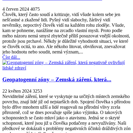
4 červen 2024
4075
Člověk, který často soudí a kritizuje, vidí všude kolem sebe jen
nešťastné a zkažené lidi. Pyšný vidí slabochy, žárlivý vidí
nevěrníky, nepoctivý člověk vidí na každém rohu zloděje. Všude,
kam se pohneme, narážíme na zrcadlo vlastní mysli. Proto podle
mého názoru nemá smysl zbytečně příliš posuzovat vnější okolnosti,
protože jsou prchavé. Někdy je důležité vyhodnotit situaci, ve které
se člověk ocitá, to ano. Ale někoho litovat, obviňovat, znevažovat
jeho hodnotu nebo soudit, nemá význam,...
Číst dál...
Geopatogenní zóny – Zemská záření, která...
22 květen 2024
3253
Neviditelné záření, které se vyskytuje na určitých místech zemského
povrchu, znají lidé již od nejstarších dob. Spojení člověka s přírodou
bylo dříve mnohem užší a lidé reagovali na přírodní vlivy zcela
přirozeně, což se dnes považuje spíše jako výjimka. O takových
schopnostech se často mluví jako o atavismu. Jedná se o skryté
schopnosti, které jsou již u člověka potlačeny a nevyužívány. Naši
předkové se dokázali s problémy negativních účinků dráždivých zón