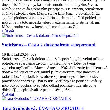
tělesem, které lidské oko vnímá. Společně určují den a noc, rytmus
dne a lidské biorytmy, kalendáře mnoha kultur i cyklus života.
Měsíc je spojován s ženským principem, s tajemnem, odvrácenou
stránkou života a dne. Měsíc, stejně jako žena, je považován za
symbol plodnosti a za pasivní princip. Je mnoho úhlů pohledu, z
jakých se na toto nebeské těleso můžeme zaměřit, stejně tak má
Měsíc mnoho vrstev, které můžeme zkoumat. Z...
Číst dál...
Stoicismus – Cesta k dokonalému sebepoznání
19 listopad 2024
4923
Stoicismus – Cesta k dokonalému sebepoznání „Jen velmi málo je
potřeba ke šťastnému životu – to všechno je v tobě, ve tvém
způsobu myšlení“. – Marcus Aurelius Každá filozofie je dítětem své
doby – má její charakter, mluví jejím dialektem, žije starostmi a
radostmi svého okolí. Filozofové v jistém smyslu slova existovali
pravděpodobně vždy. Byli to lidé, kteří nejenže pokládali otázky
jako odkud pochází svět nebo odkud pocházejí lidé, ale co je
důležitější, nepřestávali se ptát na věci, jež s...
Číst dál...
Tara Svobodová: ÚVAHA O ZRCADLE