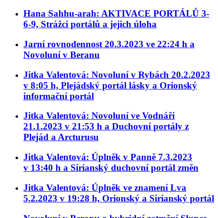
Hana Sahhu-arah: AKTIVACE PORTÁLŮ 3-
6-9, Strážci portálů a jejich úloha
Jarní rovnodennost 20.3.2023 ve 22:24 h a
Novoluní v Beranu
Jitka Valentová: Novoluní v Rybách 20.2.2023
v 8:05 h, Plejádský portál lásky a Orionský
informační portál
Jitka Valentová: Novoluní ve Vodnáři
21.1.2023 v 21:53 h a Duchovní portály z
Plejád a Arcturusu
Jitka Valentová: Úplněk v Panně 7.3.2023
v 13:40 h a Sirianský duchovní portál změn
Jitka Valentová: Úplněk ve znamení Lva
5.2.2023 v 19:28 h, Orionský a Sirianský portál