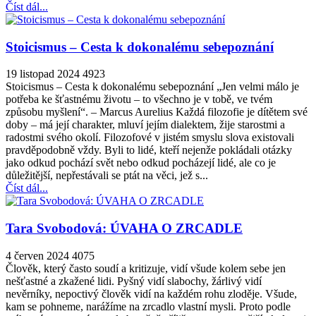
Číst dál...
Stoicismus – Cesta k dokonalému sebepoznání
19 listopad 2024
4923
Stoicismus – Cesta k dokonalému sebepoznání „Jen velmi málo je
potřeba ke šťastnému životu – to všechno je v tobě, ve tvém
způsobu myšlení“. – Marcus Aurelius Každá filozofie je dítětem své
doby – má její charakter, mluví jejím dialektem, žije starostmi a
radostmi svého okolí. Filozofové v jistém smyslu slova existovali
pravděpodobně vždy. Byli to lidé, kteří nejenže pokládali otázky
jako odkud pochází svět nebo odkud pocházejí lidé, ale co je
důležitější, nepřestávali se ptát na věci, jež s...
Číst dál...
Tara Svobodová: ÚVAHA O ZRCADLE
4 červen 2024
4075
Člověk, který často soudí a kritizuje, vidí všude kolem sebe jen
nešťastné a zkažené lidi. Pyšný vidí slabochy, žárlivý vidí
nevěrníky, nepoctivý člověk vidí na každém rohu zloděje. Všude,
kam se pohneme, narážíme na zrcadlo vlastní mysli. Proto podle