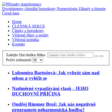
Dvojplameny
Aktuální horoskopy
Numerologie
Záhady a historie
Černá luna
Home
ČLENSKÁ SEKCE
Články a horoskopy
Vědomé filmy a seriály
Vědomá turistika
Kontakt
Zadejte část titulku štítku
Počet zobrazení
Lubomíra Bartošová: Jak vyhrát sám nad
sebou a vyléčit se
Nadměrné vypadávání vlasů - JEHO
DUCHOVNÍ PŘÍČINA
Ondřej Rimmer Brož: Jak nás negativně
programuje neharmonická hudba?