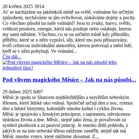
20 květen 2025
3914
Ať se nacházíme na jakémkoli místě na světě, vnímáme ho určitým
způsobem, necháváme se jím ovlivňovat, získáváme dojmy a pocity.
Co všechno působí na naše vnímání? Jsou to zvuky, barvy, světlo,
velikost prostoru, energie, která nás posiluje nebo oslabuje, kterou
my sami měníme. Všechno, co se na určitém místě kdy přihodilo,
příběhy, které se o něm vypráví, síly, které mu jsou přisuzovány,
tvoří celistvou individuální atmosféru, kterou potvrzují a mění lidé,
kteří se v něm pohybují. Ve vnímání...
Číst dál...
Pod vlivem magického Měsíce – Jak na nás působí...
29 duben 2025
8497
Měsíc je spolu se Sluncem nejdůležitějším a největším nebeským
tělesem, které lidské oko vnímá. Společně určují den a noc, rytmus
dne a lidské biorytmy, kalendáře mnoha kultur i cyklus života.
Měsíc je spojován s ženským principem, s tajemnem, odvrácenou
stránkou života a dne. Měsíc, stejně jako žena, je považován za
symbol plodnosti a za pasivní princip. Je mnoho úhlů pohledu, z
jakých se na toto nebeské těleso můžeme zaměřit, stejně tak má
Měsíc mnoho vrstev, které můžeme zkoumat. Z...