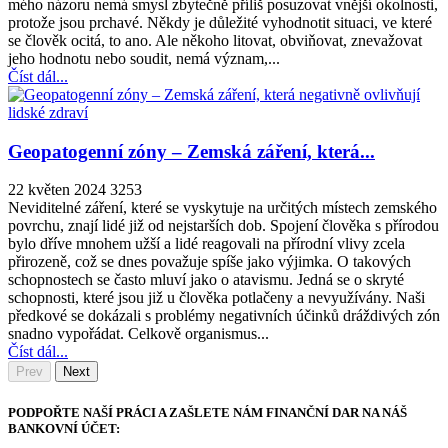
mého názoru nemá smysl zbytečně příliš posuzovat vnější okolnosti,
protože jsou prchavé. Někdy je důležité vyhodnotit situaci, ve které
se člověk ocitá, to ano. Ale někoho litovat, obviňovat, znevažovat
jeho hodnotu nebo soudit, nemá význam,...
Číst dál...
Geopatogenní zóny – Zemská záření, která...
22 květen 2024
3253
Neviditelné záření, které se vyskytuje na určitých místech zemského
povrchu, znají lidé již od nejstarších dob. Spojení člověka s přírodou
bylo dříve mnohem užší a lidé reagovali na přírodní vlivy zcela
přirozeně, což se dnes považuje spíše jako výjimka. O takových
schopnostech se často mluví jako o atavismu. Jedná se o skryté
schopnosti, které jsou již u člověka potlačeny a nevyužívány. Naši
předkové se dokázali s problémy negativních účinků dráždivých zón
snadno vypořádat. Celkově organismus...
Číst dál...
Prev
Next
PODPOŘTE NAŠÍ PRÁCI A ZAŠLETE NÁM FINANČNÍ DAR NA NÁŠ
BANKOVNÍ ÚČET: